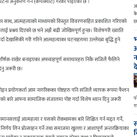
ा घटना अनुकरण गर्ने (कपीक्याट) गरेको पाइएको छ ।
आ
क
ा साथ, आत्महत्याको माध्यमको विस्तृत विवरणसहित प्रकाशित गरिएको
छ
रुलाई प्रश्रय दिएको छ भने अझै बढी जोखिमपूर्ण हुन्छ। विशेषगरी ख्याति
भ
गर्दा देखासिकी गरी गरिने आत्महत्याका घटनाहरुमा उल्लेख्य बृद्धि हुने
आ
न
र्षक राखेर बनाइएका अफवाहपूर्ण समाचारहरु निकै सजिलै फैलिने
द
िनु जरूरी छ।
होइन प्रयोगकर्ता आम नागरिकका पोष्टहरु पनि सजिलै व्यापक रूपमा फैलन
प
 बारे आफ्ना सामाजिक संजालमा पोष्ट गर्दा विशेष ध्यान दिनु जरूरी
ग
जनमानसलाई आत्महत्या र यसको रोकथामका बारे शिक्षित गर्न मद्दत गर्ने,
स
र्णय लिन प्रोत्साहन गर्ने तथा समाजमा खुल्ला र आशापूर्ण अन्तरक्रियाका
व