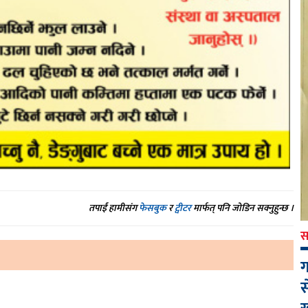
तपाईं हामीसंग
फेसबुक
र
ट्वीटर
मार्फत् पनि जोडिन सक्नुहुन्छ ।
स
ग
स