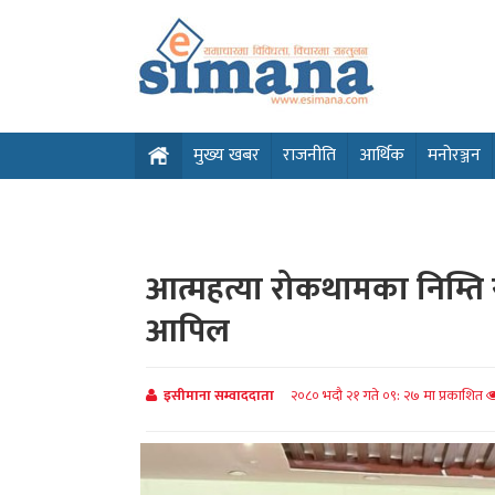
मुख्य खबर
राजनीति
आर्थिक
मनोरञ्जन
आत्महत्या रोकथामका निम्ति रा
आपिल
इसीमाना सम्वाददाता
२०८० भदौ २१ गते ०९: २७ मा प्रकाशित