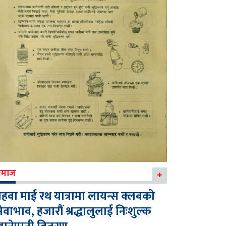
माज
हवा माई रथ यात्रामा लायन्स क्लबको
ेवाभाव, हजारौं श्रद्धालुलाई निःशुल्क