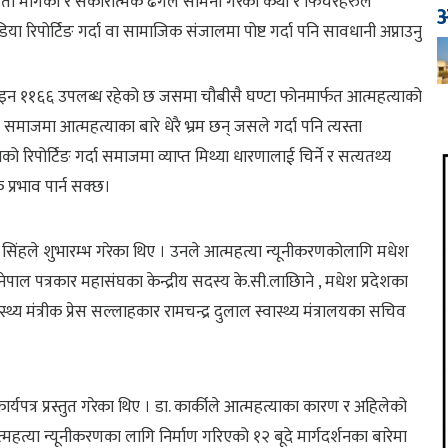
ायता मागेका र सकारात्मक ढंगले सामना गरेका कथा र फिचरहरुले
आ
या रिपोर्टिङ गर्दा वा सामाजिक संजालमा पोष्ट गर्दा पनि सावधानी अप्नाउनु
टलाइन ११६६ उपलब्ध रहेको छ जसमा चौबीसै घण्टा फोनमार्फत आत्महत्याको
माजमा आत्महत्याका बारे धेरै भ्रम छन् जसले गर्दा पनि त्यस्ता
िपोर्टिङ गर्दा समाजमा व्याप्त मिथ्या धारणालाई चिर्ने र सत्यतथ्य
प्रभाव पार्न सक्छ।
न्द्र सिंहले शुभारम्भ गरेका थिए । उनले आत्महत्या न्यूनीकरणकोलागि मधेश
नेपाल पत्रकार महासंघका केन्द्रीय सदस्य के.सी.लाछिाने , मधेश प्रदेशका
थ्य मंत्रीक प्रेस सल्लाहकार रामचन्द्र दुलाल स्वास्थ्य मंत्रालयका सचिव
ार्यपत्र प्रस्तुत गरेका थिए । डा. कार्कीले आत्महत्याका कारण र अहिलेको
महत्या न्यूनीकरणका लागि निर्माण गरिएको १२ बूदे मार्गदर्शनका बारेमा