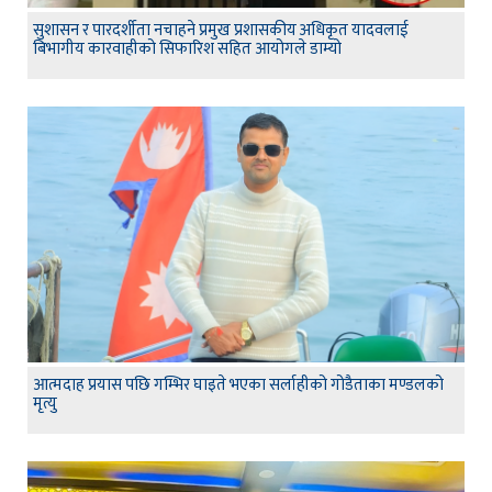
सुशासन र पारदर्शीता नचाहने प्रमुख प्रशासकीय अधिकृत यादवलाई
बिभागीय कारवाहीको सिफारिश सहित आयोगले डाम्यो
आत्मदाह प्रयास पछि गम्भिर घाइते भएका सर्लाहीको गोडैताका मण्डलको
मृत्यु