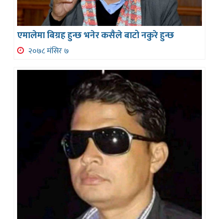
एमालेमा बिग्रह हुन्छ भनेर कसैले बाटो नकुरे हुन्छ
२०७८ मंसिर ७