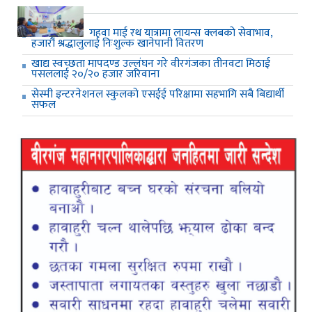
गहवा माई रथ यात्रामा लायन्स क्लबको सेवाभाव,
हजारौं श्रद्धालुलाई निःशुल्क खानेपानी वितरण
खाद्य स्वच्छता मापदण्ड उल्लंघन गरे वीरगंजका तीनवटा मिठाई
पसललाई २०/२० हजार जरिवाना
सेस्मी इन्टरनेशनल स्कुलको एसईई परिक्षामा सहभागि सबै बिद्यार्थी
सफल