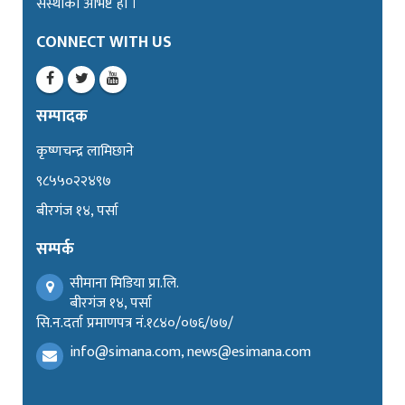
संस्थाको अभिष्ट हो ।
CONNECT WITH US
सम्पादक
कृष्णचन्द्र लामिछाने
९८५५०२२४९७
बीरगंज १४, पर्सा
सम्पर्क
सीमाना मिडिया प्रा.लि.
बीरगंज १४, पर्सा
सि.न.दर्ता प्रमाणपत्र नं.१८४०/०७६/७७/
info@simana.com, news@esimana.com