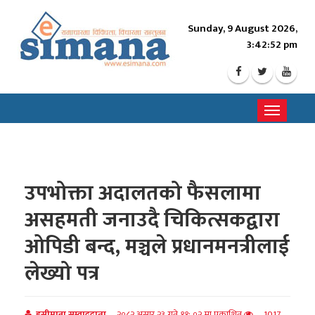
Sunday, 9 August 2026,
3:42:54 pm
Toggle
navigati
उपभोक्ता अदालतको फैसलामा
असहमती जनाउदै चिकित्सकद्वारा
ओपिडी बन्द, मञ्चले प्रधानमनत्रीलाई
लेख्यो पत्र
इसीमाना सम्वाददाता
२०८२ असार २३ गते ११: ०२ मा प्रकाशित
1017