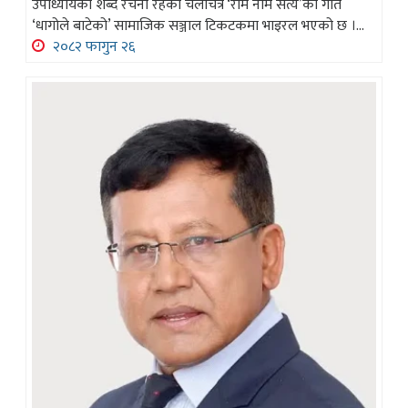
उपाध्यायको शब्द रचना रहेको चलचित्र ‘राम नाम सत्य’को गीत
‘धागोले बाटेको’ सामाजिक सञ्जाल टिकटकमा भाइरल भएको छ ।...
२०८२ फागुन २६