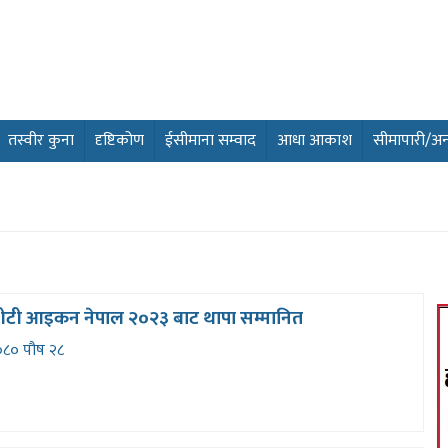
तस्वीर कुना
दृष्टिकोण
ईसीमाना सम्वाद
आधा आकाश
सीमापारी/अन्तर
ेग्रीटी आइकन नेपाल २०२३ बाट थापा सम्मानित
८० पौष २८