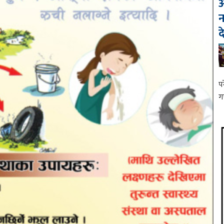
आ
न
द
प
ग