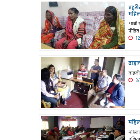
प्रह
महिल
आधी रा
पीडित 
12
दाइज
दाइजो 
3/
महिल
महिलाह
एशियाम