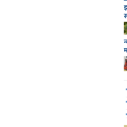
इ
स
न