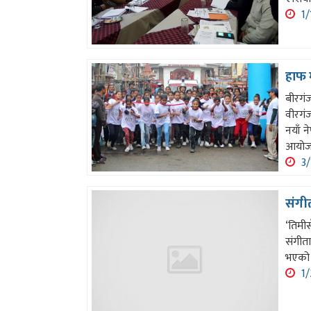
1/
हाफ 
बीरगंज
वीरगं
नयाँ न
आयोजना
3/
संगी
‘तिमीस
संगीता
भएको भ
1/