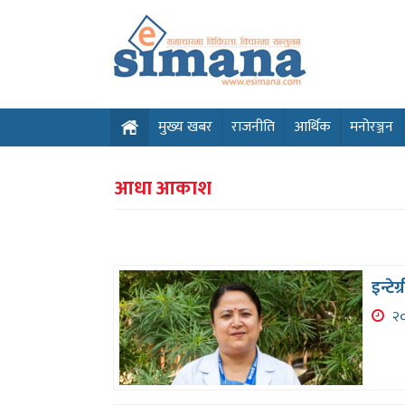
मुख्य खबर
राजनीति
आर्थिक
मनोरञ्जन
आधा आकाश
इन्ट
२०