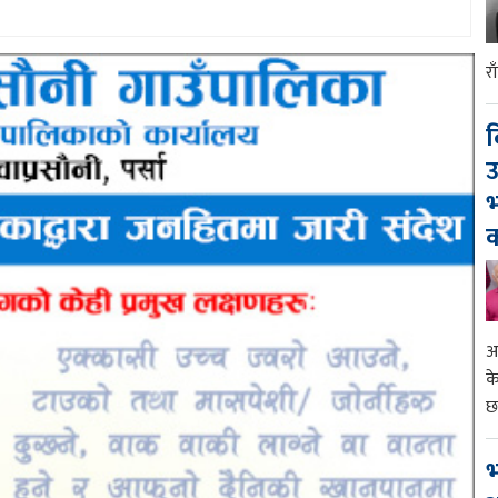
र
द
उ
भ
क
आ
क
छ
भ