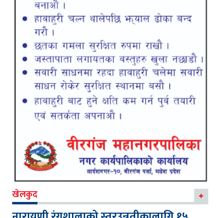
खेलकुद
नारायणी रंगशालाको स्तरउन्नतीकालागि १५