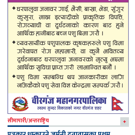
सीमापारी/अन्तराष्ट्रिय
पत्रकार धम्काउने जर्मनी दूतावासका प्रथम