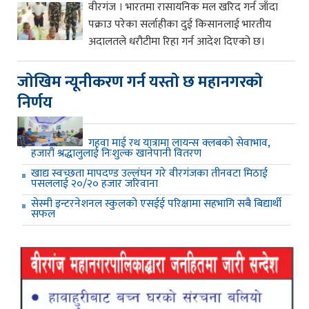
वीरगंज । भारतमा रासायनिक मल खरिद गर्न जाँदा
पक्राउ परेका सर्लाहीका दुई किसानलाई भारतीय
अदालतले धरौटीमा रिहा गर्न आदेश दिएको छ।
जाेखिम न्यूनीकरण गर्न यस्ताे छ महानगरकाे
निर्णय
गहवा माई रथ यात्रामा लायन्स क्लबको सेवाभाव,
हजारौं श्रद्धालुलाई निःशुल्क खानेपानी वितरण
खाद्य स्वच्छता मापदण्ड उल्लंघन गरे वीरगंजका तीनवटा मिठाई
पसललाई २०/२० हजार जरिवाना
सेस्मी इन्टरनेशनल स्कुलको एसईई परिक्षामा सहभागि सबै बिद्यार्थी
सफल