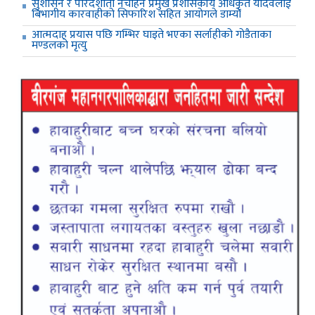
सुशासन र पारदर्शीता नचाहने प्रमुख प्रशासकीय अधिकृत यादवलाई
बिभागीय कारवाहीको सिफारिश सहित आयोगले डाम्यो
आत्मदाह प्रयास पछि गम्भिर घाइते भएका सर्लाहीको गोडैताका
मण्डलको मृत्यु