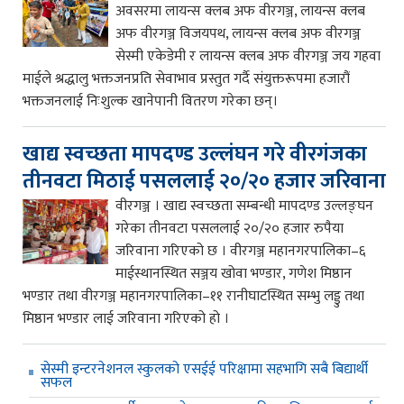
अवसरमा लायन्स क्लब अफ वीरगञ्ज, लायन्स क्लब
अफ वीरगञ्ज विजयपथ, लायन्स क्लब अफ वीरगञ्ज
सेस्मी एकेडेमी र लायन्स क्लब अफ वीरगञ्ज जय गहवा
माईले श्रद्धालु भक्तजनप्रति सेवाभाव प्रस्तुत गर्दै संयुक्तरूपमा हजारौं
भक्तजनलाई निःशुल्क खानेपानी वितरण गरेका छन्।
खाद्य स्वच्छता मापदण्ड उल्लंघन गरे वीरगंजका
तीनवटा मिठाई पसललाई २०/२० हजार जरिवाना
वीरगञ्ज । खाद्य स्वच्छता सम्बन्धी मापदण्ड उल्लङ्घन
गरेका तीनवटा पसललाई २०/२० हजार रुपैया
जरिवाना गरिएको छ । वीरगञ्ज महानगरपालिका–६
माईस्थानस्थित सञ्जय खोवा भण्डार, गणेश मिष्ठान
भण्डार तथा वीरगञ्ज महानगरपालिका–११ रानीघाटस्थित सम्भु लड्डु तथा
मिष्ठान भण्डार लाई जरिवाना गरिएको हो ।
सेस्मी इन्टरनेशनल स्कुलको एसईई परिक्षामा सहभागि सबै बिद्यार्थी
सफल