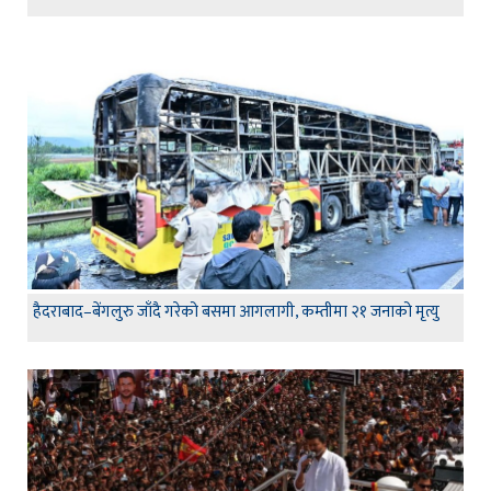
हैदराबाद–बेंगलुरु जाँदै गरेको बसमा आगलागी, कम्तीमा २१ जनाको मृत्यु