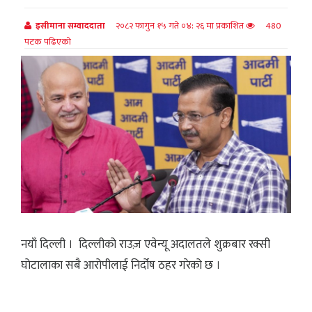
इसीमाना सम्वाददाता
२०८२ फागुन १५ गते ०४: २६ मा प्रकाशित
480
पटक पढिएको
नयाँ दिल्ली । दिल्लीको राउज़ एवेन्यू अदालतले शुक्रबार रक्सी
घोटालाका सबै आरोपीलाई निर्दोष ठहर गरेको छ ।