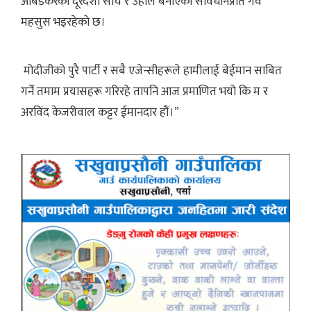
आंबेडकरको दूरदर्शी सोच र उहाँले बनाएको संविधानप्रति गर्व
महसुस भइरहेको छ।
मोदीजीको पुरै पार्टी र सबै एजेन्सीहरूले हामीलाई बेईमान साबित
गर्ने तमाम प्रयासहरू गरिरहे तापनि आज प्रमाणित भयो कि म र
अरविंद केजरीवाल कट्टर ईमानदार हौं।”