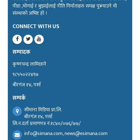
पीडा ,भोगाई र बुझाईलाई नीति निर्माताहरु समक्ष पु¥याउने यो
संस्थाको अभिष्ट हो ।
CONNECT WITH US
सम्पादक
कृष्णचन्द्र लामिछाने
९८५५०२२४९७
बीरगंज १४, पर्सा
सम्पर्क
सीमाना मिडिया प्रा.लि.
बीरगंज १४, पर्सा
सि.न.दर्ता प्रमाणपत्र नं.१८४०/०७६/७७/
info@simana.com, news@esimana.com