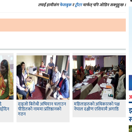
तपाईं हामीसंग
फेसबुक
र
ट्वीटर
मार्फत् पनि जोडिन सक्नुहुन्छ ।
ै
दाइजो बिरोधी अभियान चलाउन
महिलाहरुको अधिकारको पक्ष
इ
ाईदिन
पीडितको नाममा प्रतिष्ठानको
नेपाल दक्षीण एशियामै अगाडि
गठन
स