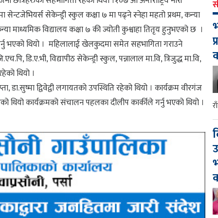
ना छात्रहरुको सहभागिता रहेको थियो ।१०७ औँ अन्तराष्ट्रिय नारी
स
जेभियर्स सेकेन्ड्री स्कुल कक्षा ७ मा पढ्ने स्नेहा महतो प्रथम, कन्या
भ
न्या माध्यमिक विद्यालय कक्षा ७ की ज्योती कुश्वाहा तितृय हुनुभएको छ ।
प
रदान गर्नु भएको थियो । महिलालाई खेलकुदमा समेत सहभागिता गराउने
, डि.ए.भी, विद्यापीठ सेकेन्ड्री स्कुल, पन्नालाल मा.वि, त्रिजुद्ध मा.वि,
रहेको थियो ।
ा, डा.सुष्मा द्विवेद्वी लगायतको उपस्थिति रहेको थियो । कार्यक्रम वीरगंज
भएको थियो कार्यक्रमको संचालन पहलका दीलीप कार्कीले गर्नु भएको थियो ।
र
द
उ
भ
क