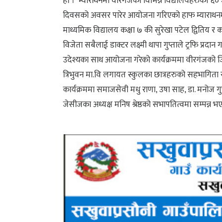
हो । म्याराथनमा वीरगंजका विभिन्न विद्यालयहरुको ६० ज
दिवसको अवसर पारेर आयोजना गरिएको हाफ म्याराथनमा सेन्ट
माध्यमिक विद्यालय कक्षा ७ की सुरेखा पटेल द्वितिय र क
विजेता सबैलाई डाक्टर लक्ष्मी थापा गुप्ताले ट्रफि प्
उदेश्यका साथ आयोजना गरेको कार्यक्रममा वीरगंजको जि.एच.पि
त्रिभुवन मा.वि लगायत स्कुलका छात्रहरुको सहभागिता 
कार्यक्रममा समाजसेवी मधु राणा, उषा साह, डा. मनोज गुप्त
जेसीजका अध्यक्ष मनिष श्रेष्ठको सभापतित्वमा सम्पन्न 