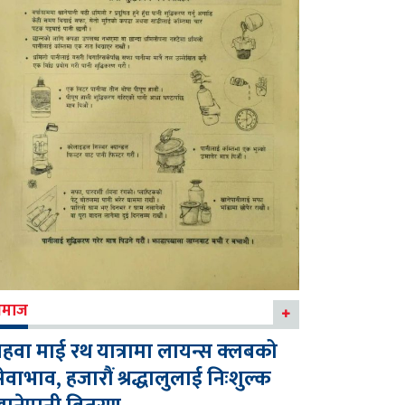
माज
हवा माई रथ यात्रामा लायन्स क्लबको
ेवाभाव, हजारौं श्रद्धालुलाई निःशुल्क