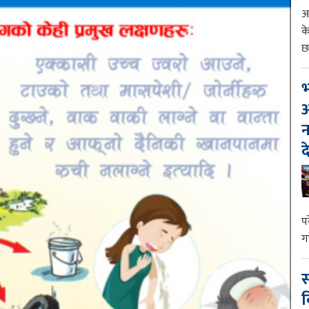
आ
क
छ
भ
आ
न
द
प
ग
स
व