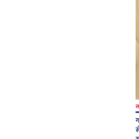
स
ग
स