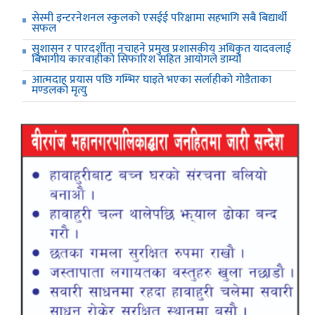
सेस्मी इन्टरनेशनल स्कुलको एसईई परिक्षामा सहभागि सबै बिद्यार्थी
सफल
सुशासन र पारदर्शीता नचाहने प्रमुख प्रशासकीय अधिकृत यादवलाई
बिभागीय कारवाहीको सिफारिश सहित आयोगले डाम्यो
आत्मदाह प्रयास पछि गम्भिर घाइते भएका सर्लाहीको गोडैताका
मण्डलको मृत्यु