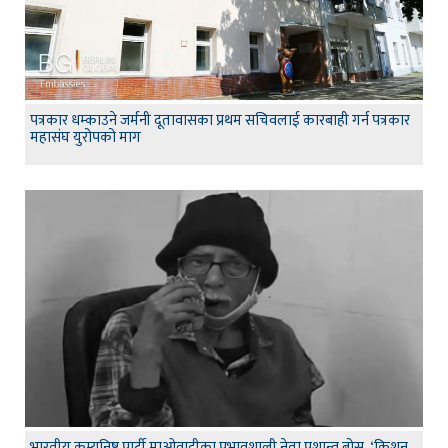
पत्रकार धम्काउने जर्मनी दूतावासका प्रथम सचिवलाई कारबाही गर्न पत्रकार
महासंघ युरोपको माग
भारतीय कम्युनिष्ट पार्टी माओवादीका प्रभावशाली नेता प्रशान्त बोस ‘किशन