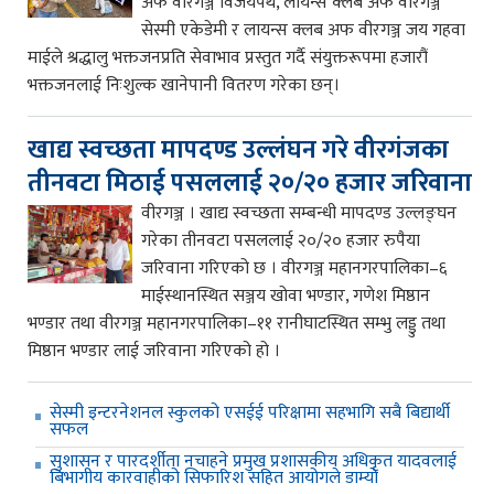
अफ वीरगञ्ज विजयपथ, लायन्स क्लब अफ वीरगञ्ज
सेस्मी एकेडेमी र लायन्स क्लब अफ वीरगञ्ज जय गहवा
माईले श्रद्धालु भक्तजनप्रति सेवाभाव प्रस्तुत गर्दै संयुक्तरूपमा हजारौं
भक्तजनलाई निःशुल्क खानेपानी वितरण गरेका छन्।
खाद्य स्वच्छता मापदण्ड उल्लंघन गरे वीरगंजका
तीनवटा मिठाई पसललाई २०/२० हजार जरिवाना
वीरगञ्ज । खाद्य स्वच्छता सम्बन्धी मापदण्ड उल्लङ्घन
गरेका तीनवटा पसललाई २०/२० हजार रुपैया
जरिवाना गरिएको छ । वीरगञ्ज महानगरपालिका–६
माईस्थानस्थित सञ्जय खोवा भण्डार, गणेश मिष्ठान
भण्डार तथा वीरगञ्ज महानगरपालिका–११ रानीघाटस्थित सम्भु लड्डु तथा
मिष्ठान भण्डार लाई जरिवाना गरिएको हो ।
सेस्मी इन्टरनेशनल स्कुलको एसईई परिक्षामा सहभागि सबै बिद्यार्थी
सफल
सुशासन र पारदर्शीता नचाहने प्रमुख प्रशासकीय अधिकृत यादवलाई
बिभागीय कारवाहीको सिफारिश सहित आयोगले डाम्यो