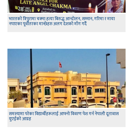
भारतको त्रिपुरामा चक्मा हत्या बिरुद्ध आन्दोलन, सम्मान, गरिमा र माया
नपाएका पूर्वोतरका मान्छेहरु अलग देशको माँग गर्दै
समस्यामा परेका विद्यार्थीहरूलाई आफ्नो विवरण पेश गर्न नेपाली दूतावास
युएईको आग्रह