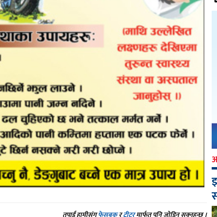
इ
स
तपाईं हामीसंग
फेसबुक
र
ट्वीटर
मार्फत् पनि जोडिन सक्नुहुन्छ ।