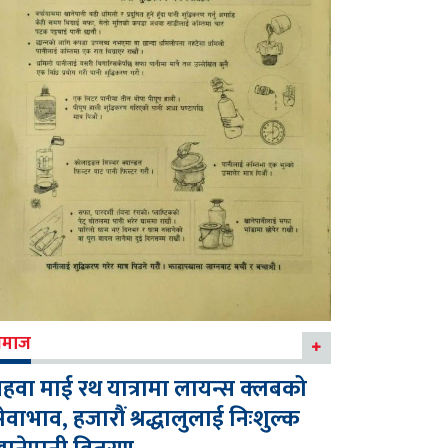
माज
हवा माई रथ यात्रामा लायन्स क्लबको
ेवाभाव, हजारौं श्रद्धालुलाई निःशुल्क