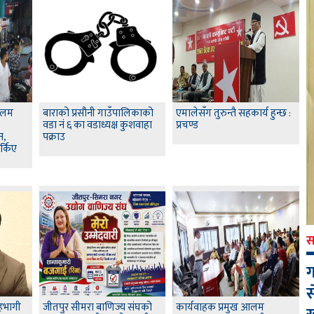
आलम
बाराको प्रसौनी गाउँपालिकाको
एमालेसँग तुरुन्तै सहकार्य हुन्छ :
वडा नं ६ का वडाध्यक्ष कुशवाहा
प्रचण्ड
न,
पक्राउ
्किए
स
ग
स
हभागी
जीतपुर सीमरा बाणिज्य संघको
कार्यवाहक प्रमुख आलम