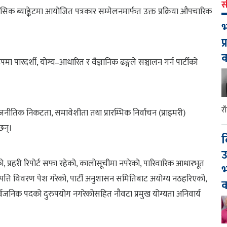
स
ासिक ब्याङ्केटमा आयोजित पत्रकार सम्मेलनमार्फत उक्त प्रक्रिया औपचारिक
भ
प
पमा पारदर्शी, योग्य–आधारित र वैज्ञानिक ढङ्गले सञ्चालन गर्न पार्टीको
र
ाजनीतिक निकटता, समावेशीता तथा प्रारम्भिक निर्वाचन (प्राइमरी)
छन्।
द
उ
को, प्रहरी रिपोर्ट सफा रहेको, कालोसूचीमा नपरेको, पारिवारिक आधारभूत
भ
म्पत्ति विवरण पेश गरेको, पार्टी अनुशासन समितिबाट अयोग्य नठहरिएको,
क
वजनिक पदको दुरुपयोग नगरेकोसहित नौवटा प्रमुख योग्यता अनिवार्य