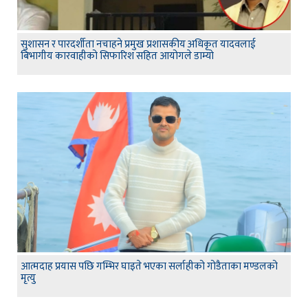
सुशासन र पारदर्शीता नचाहने प्रमुख प्रशासकीय अधिकृत यादवलाई
बिभागीय कारवाहीको सिफारिश सहित आयोगले डाम्यो
आत्मदाह प्रयास पछि गम्भिर घाइते भएका सर्लाहीको गोडैताका मण्डलको
मृत्यु