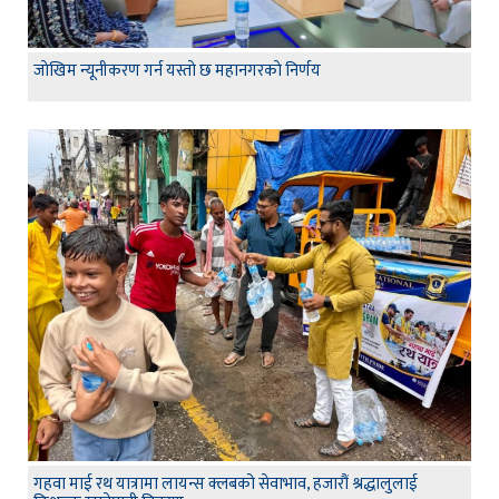
जाेखिम न्यूनीकरण गर्न यस्ताे छ महानगरकाे निर्णय
गहवा माई रथ यात्रामा लायन्स क्लबको सेवाभाव, हजारौं श्रद्धालुलाई