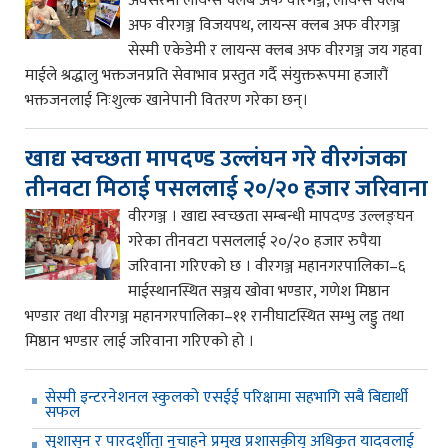
अवसरमा लायन्स क्लब अफ वीरगञ्ज, लायन्स क्लब
अफ वीरगञ्ज विजयपथ, लायन्स क्लब अफ वीरगञ्ज
सेस्मी एकेडेमी र लायन्स क्लब अफ वीरगञ्ज जय गहवा
माईले श्रद्धालु भक्तजनप्रति सेवाभाव प्रस्तुत गर्दै संयुक्तरूपमा हजारौं
भक्तजनलाई निःशुल्क खानेपानी वितरण गरेका छन्।
खाद्य स्वच्छता मापदण्ड उल्लंघन गरे वीरगंजका
तीनवटा मिठाई पसललाई २०/२० हजार जरिवाना
वीरगञ्ज । खाद्य स्वच्छता सम्बन्धी मापदण्ड उल्लङ्घन
गरेका तीनवटा पसललाई २०/२० हजार रुपैया
जरिवाना गरिएको छ । वीरगञ्ज महानगरपालिका–६
माईस्थानस्थित सञ्जय खोवा भण्डार, गणेश मिष्ठान
भण्डार तथा वीरगञ्ज महानगरपालिका–११ रानीघाटस्थित सम्भु लड्डु तथा
मिष्ठान भण्डार लाई जरिवाना गरिएको हो ।
सेस्मी इन्टरनेशनल स्कुलको एसईई परिक्षामा सहभागि सबै बिद्यार्थी
सफल
सुशासन र पारदर्शीता नचाहने प्रमुख प्रशासकीय अधिकृत यादवलाई