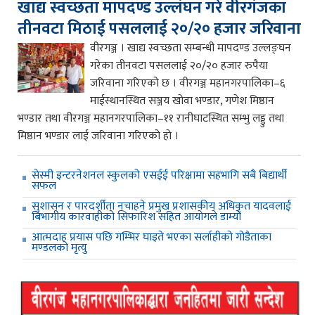
खाद्य स्वच्छता मापदण्ड उल्लंघन गरे वीरगंजका
तीनवटा मिठाई पसललाई २०/२० हजार जरिवाना
वीरगञ्ज । खाद्य स्वच्छता सम्बन्धी मापदण्ड उल्लङ्घन
गरेका तीनवटा पसललाई २०/२० हजार रुपैया
जरिवाना गरिएको छ । वीरगञ्ज महानगरपालिका–६
माईस्थानस्थित सञ्जय खोवा भण्डार, गणेश मिष्ठान
भण्डार तथा वीरगञ्ज महानगरपालिका–११ रानीघाटस्थित सम्भु लड्डु तथा
मिष्ठान भण्डार लाई जरिवाना गरिएको हो ।
सेस्मी इन्टरनेशनल स्कुलको एसईई परिक्षामा सहभागि सबै बिद्यार्थी
सफल
सुशासन र पारदर्शीता नचाहने प्रमुख प्रशासकीय अधिकृत यादवलाई
बिभागीय कारवाहीको सिफारिश सहित आयोगले डाम्यो
आत्मदाह प्रयास पछि गम्भिर घाइते भएका सर्लाहीको गोडैताका
मण्डलको मृत्यु