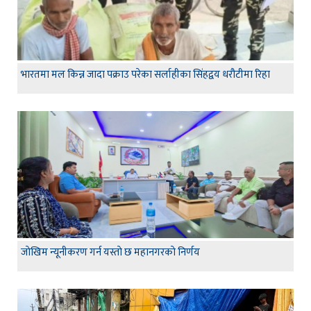
भारतमा मल किन्न जादा पक्राउ परेका सर्लाहीका सिंहद्वय धरौटीमा रिहा
जाेखिम न्यूनीकरण गर्न यस्ताे छ महानगरकाे निर्णय