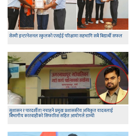
सेस्मी इन्टरनेशनल स्कुलको एसईई परिक्षामा सहभागि सबै बिद्यार्थी सफल
सुशासन र पारदर्शीता नचाहने प्रमुख प्रशासकीय अधिकृत यादवलाई
बिभागीय कारवाहीको सिफारिश सहित आयोगले डाम्यो