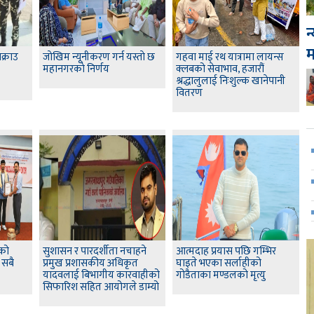
न
क्राउ
जाेखिम न्यूनीकरण गर्न यस्ताे छ
गहवा माई रथ यात्रामा लायन्स
महानगरकाे निर्णय
क्लबको सेवाभाव, हजारौं
श्रद्धालुलाई निःशुल्क खानेपानी
वितरण
लको
सुशासन र पारदर्शीता नचाहने
आत्मदाह प्रयास पछि गम्भिर
 सबै
प्रमुख प्रशासकीय अधिकृत
घाइते भएका सर्लाहीको
यादवलाई बिभागीय कारवाहीको
गोडैताका मण्डलको मृत्यु
सिफारिश सहित आयोगले डाम्यो