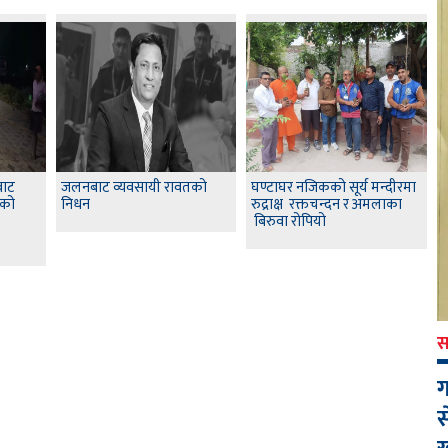
बाट
जलनबाट व्यवसायी रावतको
घण्टाघर नजिकको सूर्य मन्दीरमा
यको
निधन
रुद्राक्ष रक्तचन्दन र अमलाका
बिरुवा रोपियो
स
ग
स