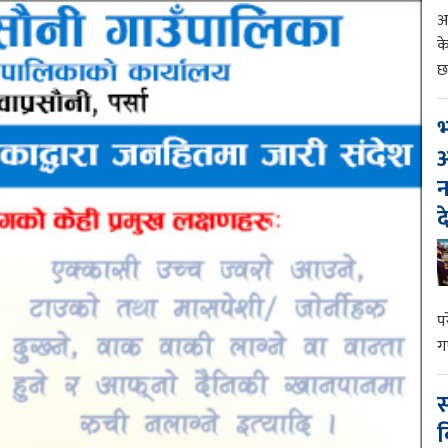
आ
क
छ
भ
आ
न
द
प
ग
स
व