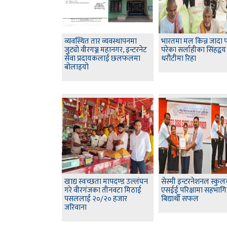
व्यवस्थित तार व्यवस्थापनमा
भारतमा मल किन्न जादा प
जुट्यो वीरगञ्ज महानगर, इन्टरनेट
परेका सर्लाहीका सिंहद्वय
सेवा प्रदायकलाई छलफलमा
धरौटीमा रिहा
बोलाइयो
खाद्य स्वच्छता मापदण्ड उल्लंघन
सेस्मी इन्टरनेशनल स्कु
गरे वीरगंजका तीनवटा मिठाई
एसईई परिक्षामा सहभागि
पसललाई २०/२० हजार
बिद्यार्थी सफल
जरिवाना