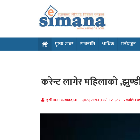
मुख्य खबर
राजनीति
आर्थिक
मनोरञ्जन
करेन्ट लागेर महिलाको ,झुण्
इसीमाना सम्बाददाता
२०८२ सावन ३ गते ०२: १८ मा प्रकाशित