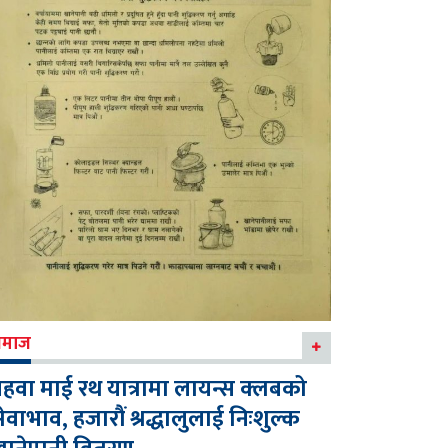
माज
हवा माई रथ यात्रामा लायन्स क्लबको
ेवाभाव, हजारौं श्रद्धालुलाई निःशुल्क