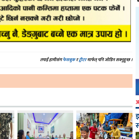
तपाईं हामीसंग
फेसबुक
र
ट्वीटर
मार्फत् पनि जोडिन सक्नुहुन्छ ।
इ
स