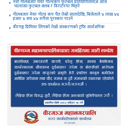
नवौँ गोलबजार मेयर गोल्डकप फुटबल प्रतियोगितामाअ आज
चात्यासा फुटबल क्लब र विराटनगर भिड्ने
गोलबजार मेयर गोल्ड कप चैत तेस्रो सातादेखि, बिजेताले ४ लाख ४४
हजार ४ सय ४४ रुपैया पुरस्कार पाउने
वीरगञ्ज प्रिमियर लिगको तेस्रो संस्करणको ट्रफि सार्वजनिक