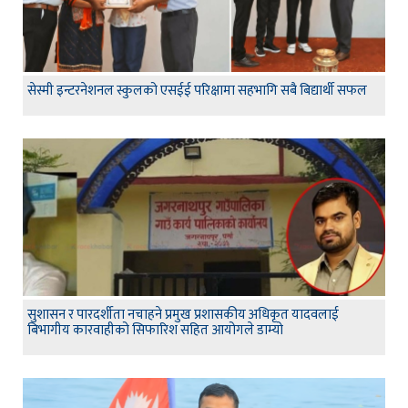
सेस्मी इन्टरनेशनल स्कुलको एसईई परिक्षामा सहभागि सबै बिद्यार्थी सफल
सुशासन र पारदर्शीता नचाहने प्रमुख प्रशासकीय अधिकृत यादवलाई
बिभागीय कारवाहीको सिफारिश सहित आयोगले डाम्यो