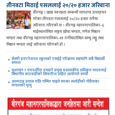
तीनवटा मिठाई पसललाई २०/२० हजार जरिवाना
वीरगञ्ज । खाद्य स्वच्छता सम्बन्धी मापदण्ड उल्लङ्घन
गरेका तीनवटा पसललाई २०/२० हजार रुपैया
जरिवाना गरिएको छ । वीरगञ्ज महानगरपालिका–६
माईस्थानस्थित सञ्जय खोवा भण्डार, गणेश मिष्ठान
भण्डार तथा वीरगञ्ज महानगरपालिका–११ रानीघाटस्थित सम्भु लड्डु तथा
मिष्ठान भण्डार लाई जरिवाना गरिएको हो ।
सेस्मी इन्टरनेशनल स्कुलको एसईई परिक्षामा सहभागि सबै बिद्यार्थी
सफल
सुशासन र पारदर्शीता नचाहने प्रमुख प्रशासकीय अधिकृत यादवलाई
बिभागीय कारवाहीको सिफारिश सहित आयोगले डाम्यो
आत्मदाह प्रयास पछि गम्भिर घाइते भएका सर्लाहीको गोडैताका
मण्डलको मृत्यु