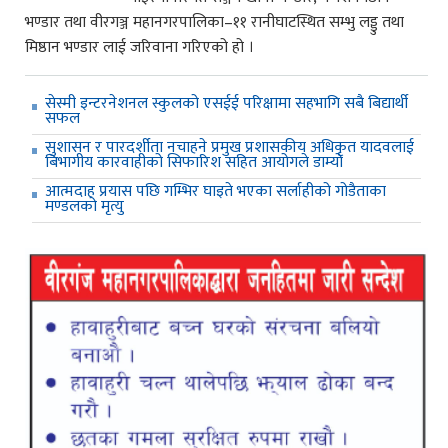
भण्डार तथा वीरगञ्ज महानगरपालिका–११ रानीघाटस्थित सम्भु लड्डु तथा
मिष्ठान भण्डार लाई जरिवाना गरिएको हो ।
सेस्मी इन्टरनेशनल स्कुलको एसईई परिक्षामा सहभागि सबै बिद्यार्थी
सफल
सुशासन र पारदर्शीता नचाहने प्रमुख प्रशासकीय अधिकृत यादवलाई
बिभागीय कारवाहीको सिफारिश सहित आयोगले डाम्यो
आत्मदाह प्रयास पछि गम्भिर घाइते भएका सर्लाहीको गोडैताका
मण्डलको मृत्यु