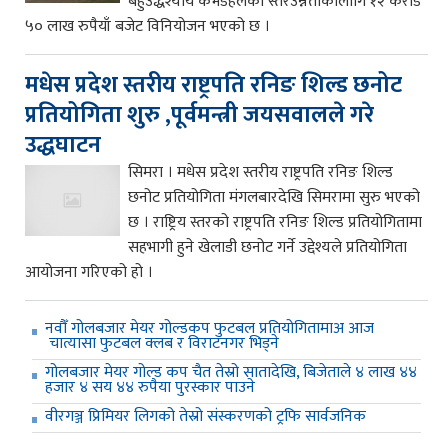
बहुउद्धेश्यीय कर्भडहलको स्तरउन्नतीकोलागि १२ करोड
५० लाख रुपैयाँ बजेट विनियोजन भएको छ ।
मधेस प्रदेश स्तरीय राष्ट्रपति रनिङ शिल्ड छनोट
प्रतियोगिता शुरु ,पूर्वमन्त्री जयसवालले गरे
उद्धघाटन
सिमरा । मधेस प्रदेश स्तरीय राष्ट्रपति रनिङ शिल्ड
छनोट प्रतियोगिता मंगलबारदेखि सिमरामा सुरु भएको
छ । राष्ट्रिय स्तरको राष्ट्रपति रनिङ शिल्ड प्रतियोगितामा
सहभागी हुने खेलाडी छनोट गर्ने उद्देश्यले प्रतियोगिता
आयोजना गरिएको हो ।
नवौँ गोलबजार मेयर गोल्डकप फुटबल प्रतियोगितामाअ आज
चात्यासा फुटबल क्लब र विराटनगर भिड्ने
गोलबजार मेयर गोल्ड कप चैत तेस्रो सातादेखि, बिजेताले ४ लाख ४४
हजार ४ सय ४४ रुपैया पुरस्कार पाउने
वीरगञ्ज प्रिमियर लिगको तेस्रो संस्करणको ट्रफि सार्वजनिक