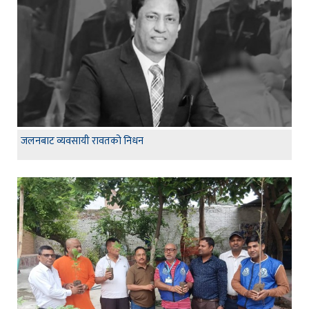
जलनबाट व्यवसायी रावतको निधन