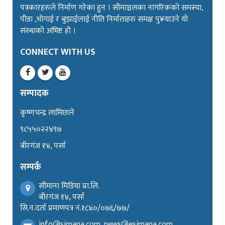
पत्रकारहरुले निर्माण गरेका हुन । सीमाञ्चलका नागरिकको समस्या,
पीडा ,भोगाई र बुझाईलाई नीति निर्माताहरु समक्ष पु¥याउने यो
संस्थाको अभिष्ट हो ।
CONNECT WITH US
सम्पादक
कृष्णचन्द्र लामिछाने
९८५५०२२४९७
बीरगंज १४, पर्सा
सम्पर्क
सीमाना मिडिया प्रा.लि.
बीरगंज १४, पर्सा
सि.न.दर्ता प्रमाणपत्र नं.१८४०/०७६/७७/
info@simana.com, news@esimana.com