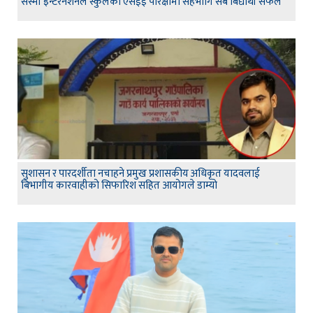
सेस्मी इन्टरनेशनल स्कुलको एसईई परिक्षामा सहभागि सबै बिद्यार्थी सफल
सुशासन र पारदर्शीता नचाहने प्रमुख प्रशासकीय अधिकृत यादवलाई
बिभागीय कारवाहीको सिफारिश सहित आयोगले डाम्यो