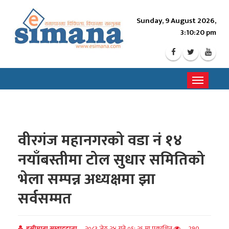
Sunday, 9 August 2026,
3:10:22 pm
Toggle
navigati
वीरगंज महानगरको वडा नं १४
नयाँबस्तीमा टोल सुधार समितिको
भेला सम्पन्न अध्यक्षमा झा
सर्वसम्मत
इसीमाना सम्वाददाता
२०८३ जेठ २४ गते ०६: २६ मा प्रकाशित
290