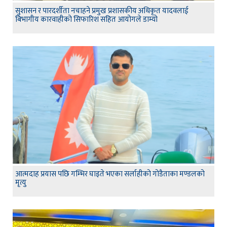
सुशासन र पारदर्शीता नचाहने प्रमुख प्रशासकीय अधिकृत यादवलाई
बिभागीय कारवाहीको सिफारिश सहित आयोगले डाम्यो
आत्मदाह प्रयास पछि गम्भिर घाइते भएका सर्लाहीको गोडैताका मण्डलको
मृत्यु