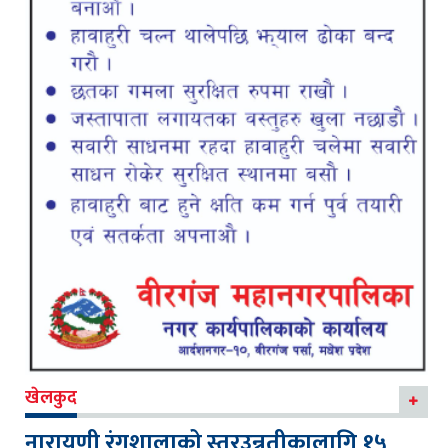
खेलकुद
नारायणी रंगशालाको स्तरउन्नतीकालागि १५