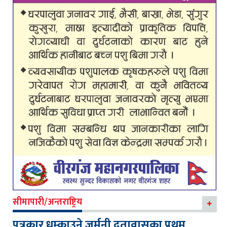
सीमापारी/अन्तराष्ट्रिय
पत्रकार धम्काउने जर्मनी दूतावासका प्रथम