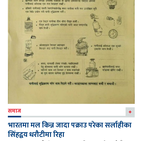
समाज
भारतमा मल किन्न जादा पक्राउ परेका सर्लाहीका
सिंहद्वय धरौटीमा रिहा