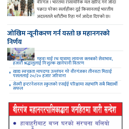
वीरगंज । भारतमा रासायनिक मल खरिद गर्न जाँदा
पक्राउ परेका सर्लाहीका दुई किसानलाई भारतीय
अदालतले धरौटीमा रिहा गर्न आदेश दिएको छ।
जाेखिम न्यूनीकरण गर्न यस्ताे छ महानगरकाे
निर्णय
गहवा माई रथ यात्रामा लायन्स क्लबको सेवाभाव,
हजारौं श्रद्धालुलाई निःशुल्क खानेपानी वितरण
खाद्य स्वच्छता मापदण्ड उल्लंघन गरे वीरगंजका तीनवटा मिठाई
पसललाई २०/२० हजार जरिवाना
सेस्मी इन्टरनेशनल स्कुलको एसईई परिक्षामा सहभागि सबै बिद्यार्थी
सफल