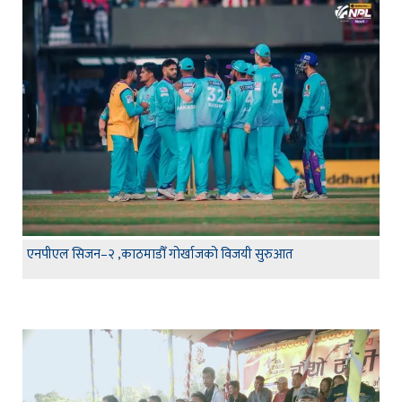
एनपीएल सिजन–२ ,काठमाडौँ गोर्खाजको विजयी सुरुआत