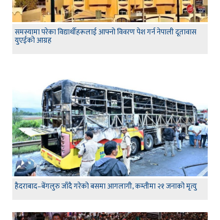
समस्यामा परेका विद्यार्थीहरूलाई आफ्नो विवरण पेश गर्न नेपाली दूतावास
युएईको आग्रह
हैदराबाद–बेंगलुरु जाँदै गरेको बसमा आगलागी, कम्तीमा २१ जनाको मृत्यु