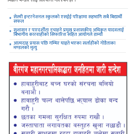
मिष्ठान भण्डार लाई जरिवाना गरिएको हो ।
सेस्मी इन्टरनेशनल स्कुलको एसईई परिक्षामा सहभागि सबै बिद्यार्थी
सफल
सुशासन र पारदर्शीता नचाहने प्रमुख प्रशासकीय अधिकृत यादवलाई
बिभागीय कारवाहीको सिफारिश सहित आयोगले डाम्यो
आत्मदाह प्रयास पछि गम्भिर घाइते भएका सर्लाहीको गोडैताका
मण्डलको मृत्यु