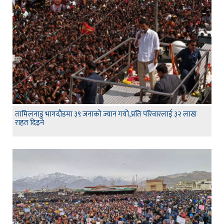
तामिलनाडु भागदौडमा ३९ जनाको ज्यान गयो,प्रति परिवारलाई ३२ लाख
राहत दिइने