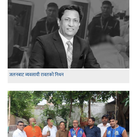
जलनबाट व्यवसायी रावतको निधन