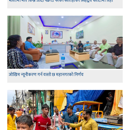
भारतमा मल किन्न जादा पक्राउ परेका सर्लाहीका सिंहद्वय धरौटीमा रिहा
जाेखिम न्यूनीकरण गर्न यस्ताे छ महानगरकाे निर्णय