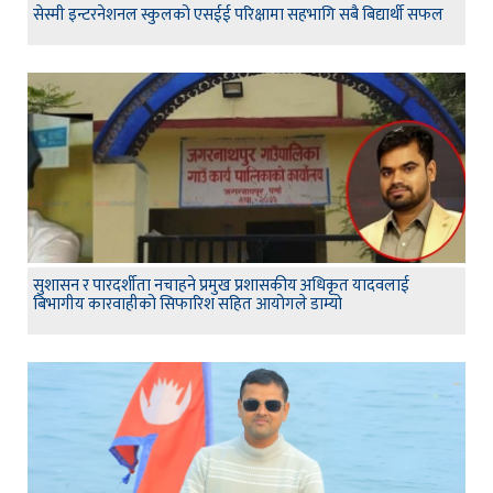
सेस्मी इन्टरनेशनल स्कुलको एसईई परिक्षामा सहभागि सबै बिद्यार्थी सफल
सुशासन र पारदर्शीता नचाहने प्रमुख प्रशासकीय अधिकृत यादवलाई
बिभागीय कारवाहीको सिफारिश सहित आयोगले डाम्यो