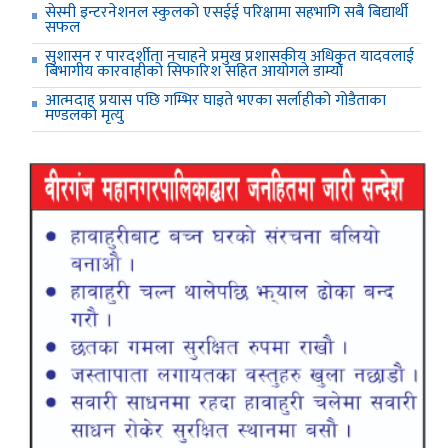
सेस्मी इन्टरनेशनल स्कुलको एसईई परिक्षामा सहभागि सबै बिद्यार्थी
सफल
सुशासन र पारदर्शीता नचाहने प्रमुख प्रशासकीय अधिकृत यादवलाई
बिभागीय कारवाहीको सिफारिश सहित आयोगले डाम्यो
आत्मदाह प्रयास पछि गम्भिर घाइते भएका सर्लाहीको गोडैताका
मण्डलको मृत्यु