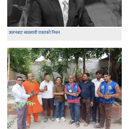
जलनबाट व्यवसायी रावतको निधन