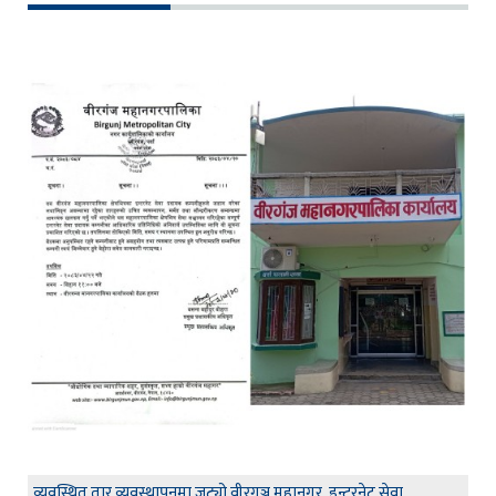
व्यवस्थित तार व्यवस्थापनमा जुट्यो वीरगञ्ज महानगर, इन्टरनेट सेवा