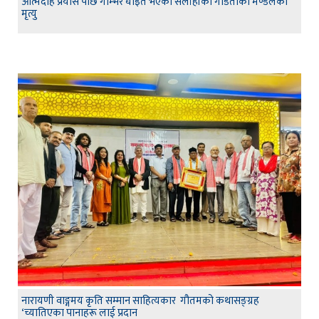
आत्मदाह प्रयास पछि गम्भिर घाइते भएका सर्लाहीको गोडैताका मण्डलको
मृत्यु
नारायणी वाङ्गमय कृति सम्मान साहित्यकार गौतमको कथासङ्ग्रह
‘च्यातिएका पानाहरू लाई प्रदान