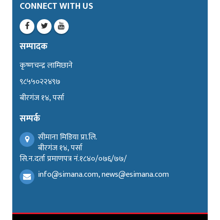
CONNECT WITH US
सम्पादक
कृष्णचन्द्र लामिछाने
९८५५०२२४९७
बीरगंज १४, पर्सा
सम्पर्क
सीमाना मिडिया प्रा.लि.
बीरगंज १४, पर्सा
सि.न.दर्ता प्रमाणपत्र नं.१८४०/०७६/७७/
info@simana.com, news@esimana.com