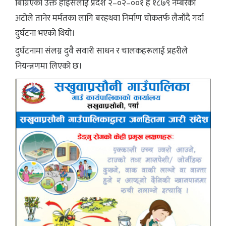
बिग्रिएको उक्त हाइसलाई प्रदेश २–०२–००१ ह १८७९ नम्बरको
अटोले तानेर मर्मतका लागि बरहथवा निर्माण चोकतर्फ लैजाँदै गर्दा
दुर्घटना भएको थियो।
दुर्घटनामा संलग्न दुवै सवारी साधन र चालकहरूलाई प्रहरीले
नियन्त्रणमा लिएको छ।