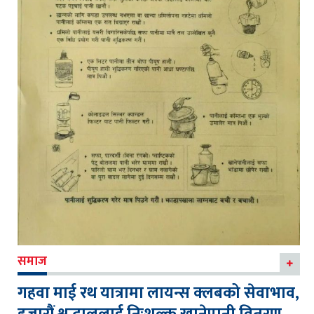
समाज
गहवा माई रथ यात्रामा लायन्स क्लबको सेवाभाव,
हजारौं श्रद्धालुलाई निःशुल्क खानेपानी वितरण