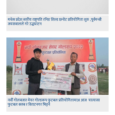
मधेस प्रदेश स्तरीय राष्ट्रपति रनिङ शिल्ड छनोट प्रतियोगिता शुरु ,पूर्वमन्त्री
जयसवालले गरे उद्धघाटन
नवौँ गोलबजार मेयर गोल्डकप फुटबल प्रतियोगितामाअ आज चात्यासा
फुटबल क्लब र विराटनगर भिड्ने