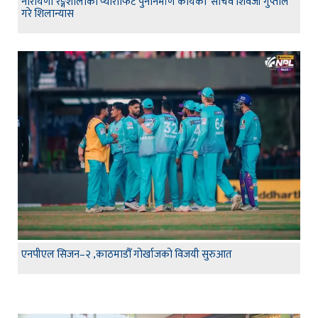
नारायणी रङ्गशालाको प्याराफिट पुनर्निर्माण कार्यको सचिव शिवजी गुप्ताले
गरे शिलान्यास
एनपीएल सिजन–२ ,काठमाडौँ गोर्खाजको विजयी सुरुआत