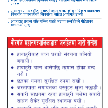
सेस्मी इन्टरनेशनल स्कुलको एसईई परिक्षामा सहभागि सबै बिद्यार्थी
सफल
सुशासन र पारदर्शीता नचाहने प्रमुख प्रशासकीय अधिकृत यादवलाई
बिभागीय कारवाहीको सिफारिश सहित आयोगले डाम्यो
आत्मदाह प्रयास पछि गम्भिर घाइते भएका सर्लाहीको गोडैताका
मण्डलको मृत्यु