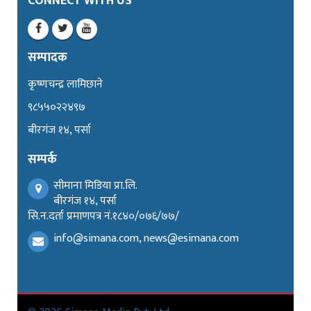
CONNECT WITH US
सम्पादक
कृष्णचन्द्र लामिछाने
९८५५०२२४९७
बीरगंज १४, पर्सा
सम्पर्क
सीमाना मिडिया प्रा.लि.
बीरगंज १४, पर्सा
सि.न.दर्ता प्रमाणपत्र नं.१८४०/०७६/७७/
info@simana.com, news@esimana.com