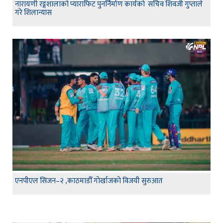
नारायणी रङ्गशालाको प्याराफिट पुनर्निर्माण कार्यको सचिव शिवजी गुप्ताले
गरे शिलान्यास
एनपीएल सिजन–२ ,काठमाडौँ गोर्खाजको विजयी सुरुआत