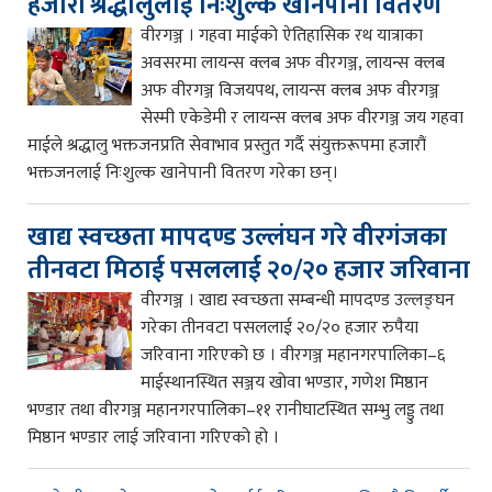
हजारौं श्रद्धालुलाई निःशुल्क खानेपानी वितरण
वीरगञ्ज । गहवा माईको ऐतिहासिक रथ यात्राका
अवसरमा लायन्स क्लब अफ वीरगञ्ज, लायन्स क्लब
अफ वीरगञ्ज विजयपथ, लायन्स क्लब अफ वीरगञ्ज
सेस्मी एकेडेमी र लायन्स क्लब अफ वीरगञ्ज जय गहवा
माईले श्रद्धालु भक्तजनप्रति सेवाभाव प्रस्तुत गर्दै संयुक्तरूपमा हजारौं
भक्तजनलाई निःशुल्क खानेपानी वितरण गरेका छन्।
खाद्य स्वच्छता मापदण्ड उल्लंघन गरे वीरगंजका
तीनवटा मिठाई पसललाई २०/२० हजार जरिवाना
वीरगञ्ज । खाद्य स्वच्छता सम्बन्धी मापदण्ड उल्लङ्घन
गरेका तीनवटा पसललाई २०/२० हजार रुपैया
जरिवाना गरिएको छ । वीरगञ्ज महानगरपालिका–६
माईस्थानस्थित सञ्जय खोवा भण्डार, गणेश मिष्ठान
भण्डार तथा वीरगञ्ज महानगरपालिका–११ रानीघाटस्थित सम्भु लड्डु तथा
मिष्ठान भण्डार लाई जरिवाना गरिएको हो ।