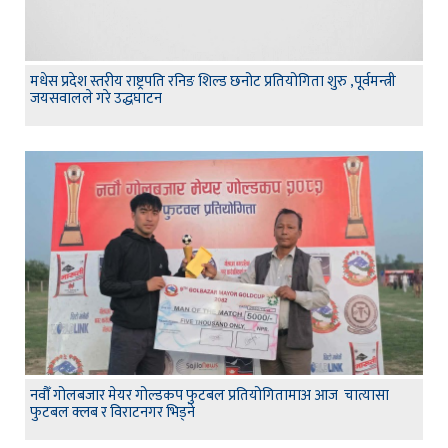
मधेस प्रदेश स्तरीय राष्ट्रपति रनिङ शिल्ड छनोट प्रतियोगिता शुरु ,पूर्वमन्त्री
जयसवालले गरे उद्धघाटन
नवौँ गोलबजार मेयर गोल्डकप फुटबल प्रतियोगितामाअ आज चात्यासा
फुटबल क्लब र विराटनगर भिड्ने