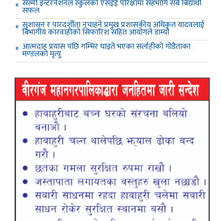
सेस्मी इन्टरनेशनल स्कुलको एसईई परिक्षामा सहभागि सबै बिद्यार्थी
सफल
सुशासन र पारदर्शीता नचाहने प्रमुख प्रशासकीय अधिकृत यादवलाई
बिभागीय कारवाहीको सिफारिश सहित आयोगले डाम्यो
आत्मदाह प्रयास पछि गम्भिर घाइते भएका सर्लाहीको गोडैताका
मण्डलको मृत्यु