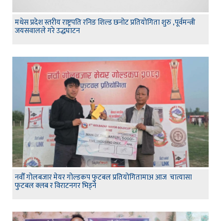
मधेस प्रदेश स्तरीय राष्ट्रपति रनिङ शिल्ड छनोट प्रतियोगिता शुरु ,पूर्वमन्त्री
जयसवालले गरे उद्धघाटन
नवौँ गोलबजार मेयर गोल्डकप फुटबल प्रतियोगितामाअ आज चात्यासा
फुटबल क्लब र विराटनगर भिड्ने