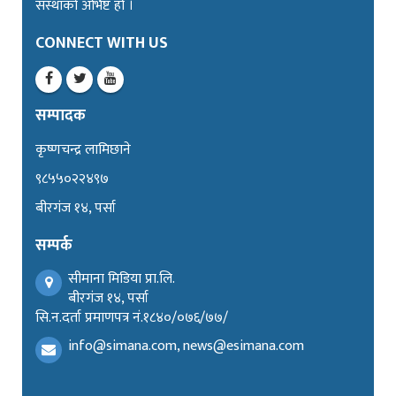
संस्थाको अभिष्ट हो ।
CONNECT WITH US
सम्पादक
कृष्णचन्द्र लामिछाने
९८५५०२२४९७
बीरगंज १४, पर्सा
सम्पर्क
सीमाना मिडिया प्रा.लि.
बीरगंज १४, पर्सा
सि.न.दर्ता प्रमाणपत्र नं.१८४०/०७६/७७/
info@simana.com, news@esimana.com