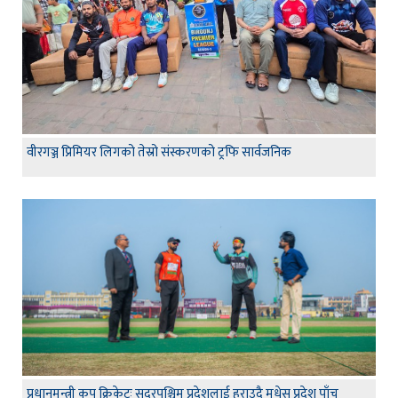
वीरगञ्ज प्रिमियर लिगको तेस्रो संस्करणको ट्रफि सार्वजनिक
प्रधानमन्त्री कप क्रिकेटः सुदूरपश्चिम प्रदेशलाई हराउदै मधेस प्रदेश पाँच