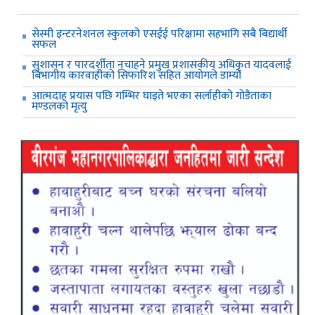
सेस्मी इन्टरनेशनल स्कुलको एसईई परिक्षामा सहभागि सबै बिद्यार्थी
सफल
सुशासन र पारदर्शीता नचाहने प्रमुख प्रशासकीय अधिकृत यादवलाई
बिभागीय कारवाहीको सिफारिश सहित आयोगले डाम्यो
आत्मदाह प्रयास पछि गम्भिर घाइते भएका सर्लाहीको गोडैताका
मण्डलको मृत्यु