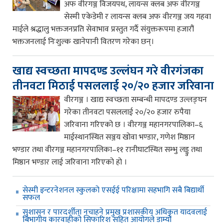
अफ वीरगञ्ज विजयपथ, लायन्स क्लब अफ वीरगञ्ज
सेस्मी एकेडेमी र लायन्स क्लब अफ वीरगञ्ज जय गहवा
माईले श्रद्धालु भक्तजनप्रति सेवाभाव प्रस्तुत गर्दै संयुक्तरूपमा हजारौं
भक्तजनलाई निःशुल्क खानेपानी वितरण गरेका छन्।
खाद्य स्वच्छता मापदण्ड उल्लंघन गरे वीरगंजका
तीनवटा मिठाई पसललाई २०/२० हजार जरिवाना
वीरगञ्ज । खाद्य स्वच्छता सम्बन्धी मापदण्ड उल्लङ्घन
गरेका तीनवटा पसललाई २०/२० हजार रुपैया
जरिवाना गरिएको छ । वीरगञ्ज महानगरपालिका–६
माईस्थानस्थित सञ्जय खोवा भण्डार, गणेश मिष्ठान
भण्डार तथा वीरगञ्ज महानगरपालिका–११ रानीघाटस्थित सम्भु लड्डु तथा
मिष्ठान भण्डार लाई जरिवाना गरिएको हो ।
सेस्मी इन्टरनेशनल स्कुलको एसईई परिक्षामा सहभागि सबै बिद्यार्थी
सफल
सुशासन र पारदर्शीता नचाहने प्रमुख प्रशासकीय अधिकृत यादवलाई
बिभागीय कारवाहीको सिफारिश सहित आयोगले डाम्यो