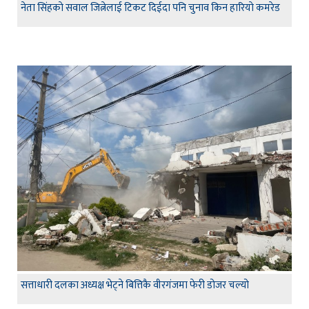
नेता सिंहकाे सवाल जित्नेलाई टिकट दिईदा पनि चुनाव किन हारियाे कमरेड
सत्ताधारी दलका अध्यक्ष भेट्ने बित्तिकै वीरगंजमा फेरी डोजर चल्यो