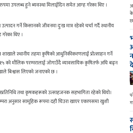
रुपमा उपलब्ध हुने ब्यवस्था मिलाईदिन समेत आग्ह गरेका थिए ।
आ
क
छ
उत्पादन गर्ने किसानको जीवनमा दुःख मात्र रहेको चर्चा गर्दै स्थानीय
 गरेका थिए ।
भ
आ
धन शाखाले स्थानीय तहमा कृषिको आधुनिकीकरणलाई प्रोत्साहन गर्ने
न
 १५ को मौलिक परम्परालाई जोगाउँदै व्यावसायिक कृषितर्फ अघि बढ्न
द
ाखाले बिश्वास लिएको जनाएको छ ।
ीय जनप्रतिनिधि तथा कृषकहरूको उत्साहजनक सहभागिता रहेको थियो।
प
रम्परा अनुसार सामूहिक रूपमा दही चिउरा खाएर एकापसमा खुशी
ग
स
व