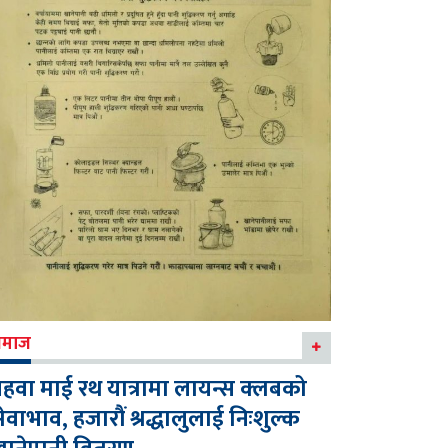
माज
हवा माई रथ यात्रामा लायन्स क्लबको
ेवाभाव, हजारौं श्रद्धालुलाई निःशुल्क