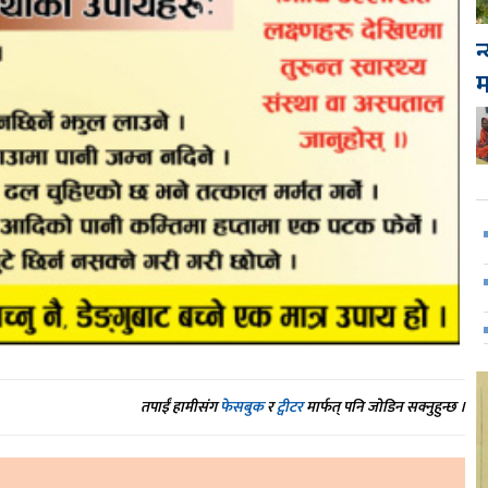
न
तपाईं हामीसंग
फेसबुक
र
ट्वीटर
मार्फत् पनि जोडिन सक्नुहुन्छ ।