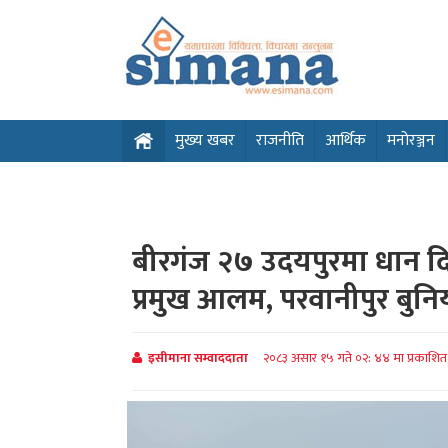
मुख्य खबर
राजनीति
आर्थिक
मनोरञ्जन
बीरगंज २७ उदयपुरमा धान द
प्रमुख आलम, परवानीपुर बु
इसीमाना सम्वाददाता
२०८३ असार १५ गते ०२: ४४ मा प्रकाशि