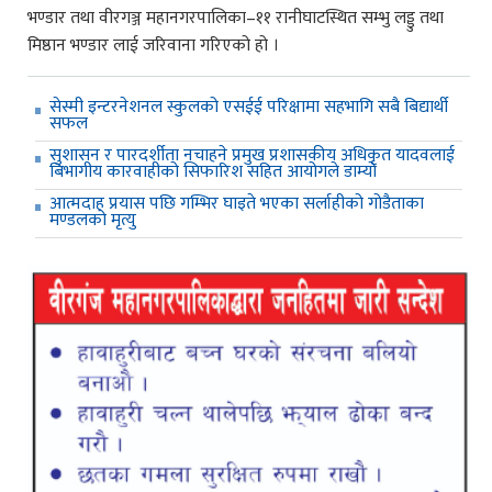
भण्डार तथा वीरगञ्ज महानगरपालिका–११ रानीघाटस्थित सम्भु लड्डु तथा
मिष्ठान भण्डार लाई जरिवाना गरिएको हो ।
सेस्मी इन्टरनेशनल स्कुलको एसईई परिक्षामा सहभागि सबै बिद्यार्थी
सफल
सुशासन र पारदर्शीता नचाहने प्रमुख प्रशासकीय अधिकृत यादवलाई
बिभागीय कारवाहीको सिफारिश सहित आयोगले डाम्यो
आत्मदाह प्रयास पछि गम्भिर घाइते भएका सर्लाहीको गोडैताका
मण्डलको मृत्यु