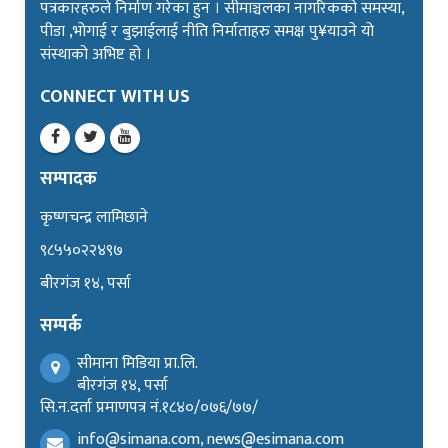
पत्रकारहरुले निर्माण गरेका हुन । सीमाञ्चलका नागरिकको समस्या,
पीडा ,भोगाई र बुझाईलाई नीति निर्माताहरु समक्ष पु¥याउने यो
संस्थाको अभिष्ट हो ।
CONNECT WITH US
सम्पादक
कृष्णचन्द्र लामिछाने
९८५५०२२४९७
बीरगंज १४, पर्सा
सम्पर्क
सीमाना मिडिया प्रा.लि.
बीरगंज १४, पर्सा
सि.न.दर्ता प्रमाणपत्र नं.१८४०/०७६/७७/
info@simana.com, news@esimana.com