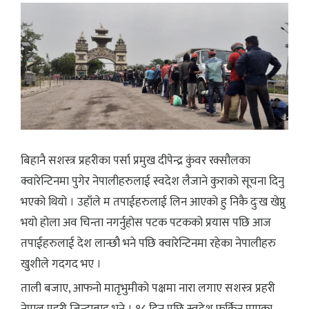
बिहानै सशस्त्र प्रहरीका पर्सा प्रमुख दीपेन्द्र कुंवर रक्सौलका
क्वारेन्टिनमा पुगेर नेपालीहरुलाई स्वदेश लैजाने कुराको सूचना दिनु
भएको थियो । उहाँले म तपाईहरुलाई लिन आएको हु निकै दुःख खेप्नु
भयो होला अव चिन्ता नगर्नुहोस पटक पटकको प्रयास पछि आज
तपाईहरुलाई देश लान्छौ भने पछि क्वारेन्टिनमा रहेका नेपालीहरु
खुशीले गदगद भए ।
ताली बजाए, आफनो मातृभुमीको पक्षमा नारा लगाए सशस्त्र प्रहरी
नेपाल प्रहरी जिन्दाबाद भने । १८ दिन पछि स्वदेश फर्किन पाएका