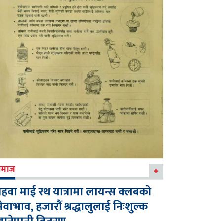
माज
हवा माई रथ यात्रामा लायन्स क्लबको
ेवाभाव, हजारौं श्रद्धालुलाई निःशुल्क