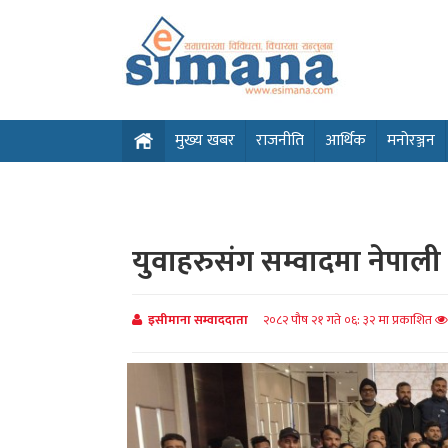
मुख्य खबर
राजनीति
आर्थिक
मनोरञ्जन
युवाहरुसंग सम्वादमा नेपाली क
इसीमाना सम्वाददाता
२०८२ पौष २१ गते ०६: ३२ मा प्रकाशित