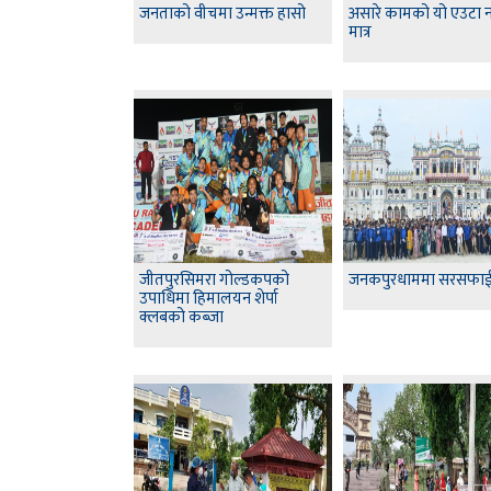
जनताको वीचमा उन्मक्त हासो
असारे कामको यो एउटा न
मात्र
जीतपुरसिमरा गोल्डकपको
जनकपुरधाममा सरसफा
उपाधिमा हिमालयन शेर्पा
क्लबको कब्जा