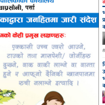
स
भ
प
र
द
उ
भ
क