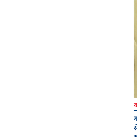
स
ग
स