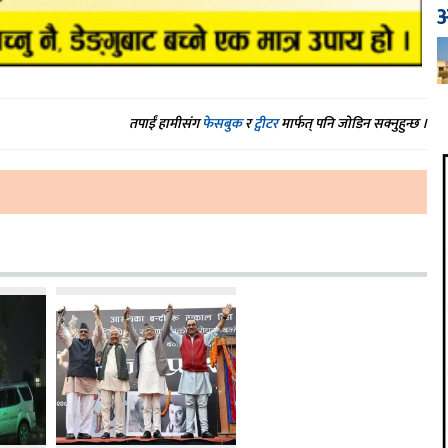
आ
तपाईं हामीसंग
फेसबुक
र
ट्वीटर
मार्फत् पनि जोडिन सक्नुहुन्छ ।