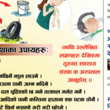
आ
क
छ
भ
आ
न
द
प
ग
स
व