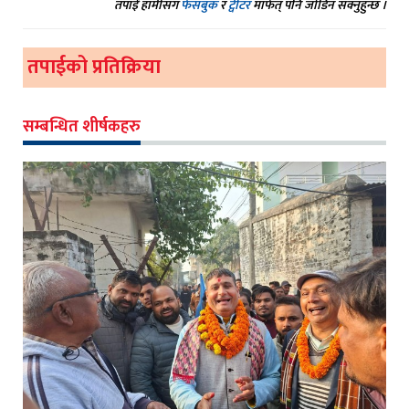
तपाईं हामीसंग
फेसबुक
र
ट्वीटर
मार्फत् पनि जोडिन सक्नुहुन्छ ।
तपाईको प्रतिक्रिया
सम्बन्धित शीर्षकहरु