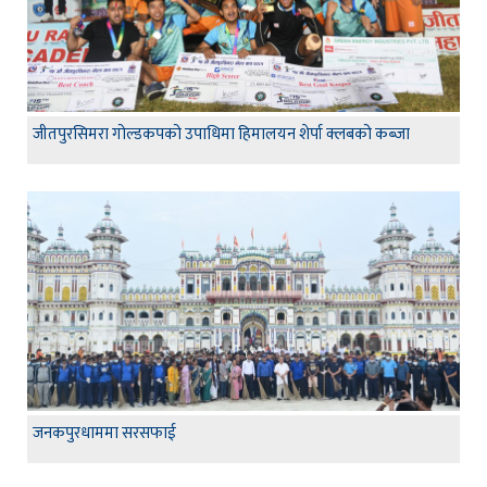
जीतपुरसिमरा गोल्डकपको उपाधिमा हिमालयन शेर्पा क्लबको कब्जा
जनकपुरधाममा सरसफाई