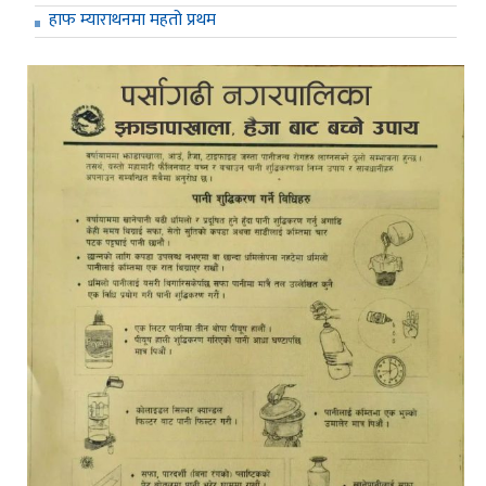
हाफ म्याराथनमा महतो प्रथम