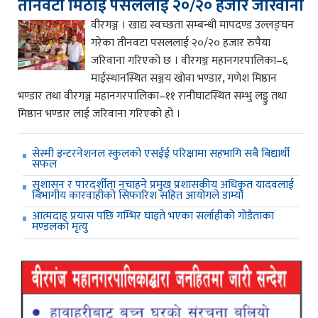
तीनवटा मिठाई पसललाई २०/२० हजार जरिवाना
वीरगञ्ज । खाद्य स्वच्छता सम्बन्धी मापदण्ड उल्लङ्घन
गरेका तीनवटा पसललाई २०/२० हजार रुपैया
जरिवाना गरिएको छ । वीरगञ्ज महानगरपालिका–६
माईस्थानस्थित सञ्जय खोवा भण्डार, गणेश मिष्ठान
भण्डार तथा वीरगञ्ज महानगरपालिका–११ रानीघाटस्थित सम्भु लड्डु तथा
मिष्ठान भण्डार लाई जरिवाना गरिएको हो ।
सेस्मी इन्टरनेशनल स्कुलको एसईई परिक्षामा सहभागि सबै बिद्यार्थी
सफल
सुशासन र पारदर्शीता नचाहने प्रमुख प्रशासकीय अधिकृत यादवलाई
बिभागीय कारवाहीको सिफारिश सहित आयोगले डाम्यो
आत्मदाह प्रयास पछि गम्भिर घाइते भएका सर्लाहीको गोडैताका
मण्डलको मृत्यु