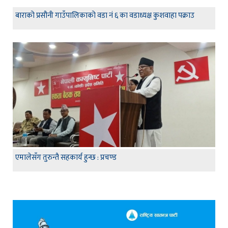
बाराको प्रसौनी गाउँपालिकाको वडा नं ६ का वडाध्यक्ष कुशवाहा पक्राउ
एमालेसँग तुरुन्तै सहकार्य हुन्छ : प्रचण्ड