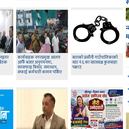
स
न
ापनइतर
कार्यवाहक नगरप्रमुख आलम
बाराको प्रसौनी गाउँपालिकाको
बैठक
आफैँ बजार अनुगमनमा,
वडा नं ६ का वडाध्यक्ष कुशवाहा
सरसफाइ विवाद समाधान,
पक्राउ
सफाई कर्मचारी कामम पर्किए