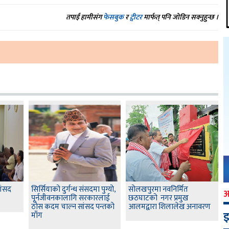
तपाईं हामीसंग
फेसबुक
र
ट्वीटर
मार्फत् पनि जोडिन सक्नुहुन्छ ।
सांसद
सिर्सियाको दुर्गन्ध संसदमा पुग्यो,
सोलखपुरमा नवनिर्मित
पूर्नजीवनकालागि सरकारलाई
छठघाटको नगर प्रमुख
ठोस कदम चाल्न सांसद पन्तको
आलमद्वारा शिलालेख अनावरण
इ
माँग