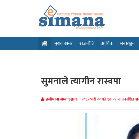
मुख्य खबर
राजनीति
आर्थिक
मनोरञ्जन
सुमनाले त्यागीन रास्वपा
इसीमाना सम्बाददाता
२०८२ भदौ २२ गते १२: २२ मा प्रकाशित