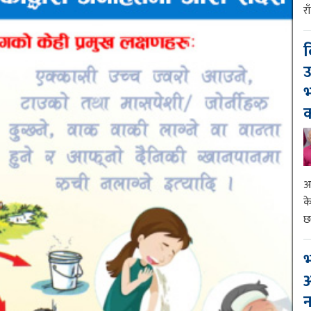
र
द
उ
भ
क
आ
क
छ
भ
आ
न