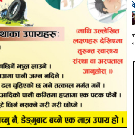
द
प
ग