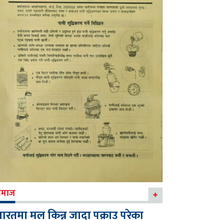
माज
ारतमा मल किन्न जादा पक्राउ परेका