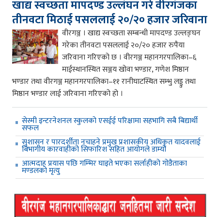
खाद्य स्वच्छता मापदण्ड उल्लंघन गरे वीरगंजका
तीनवटा मिठाई पसललाई २०/२० हजार जरिवाना
वीरगञ्ज । खाद्य स्वच्छता सम्बन्धी मापदण्ड उल्लङ्घन
गरेका तीनवटा पसललाई २०/२० हजार रुपैया
जरिवाना गरिएको छ । वीरगञ्ज महानगरपालिका–६
माईस्थानस्थित सञ्जय खोवा भण्डार, गणेश मिष्ठान
भण्डार तथा वीरगञ्ज महानगरपालिका–११ रानीघाटस्थित सम्भु लड्डु तथा
मिष्ठान भण्डार लाई जरिवाना गरिएको हो ।
सेस्मी इन्टरनेशनल स्कुलको एसईई परिक्षामा सहभागि सबै बिद्यार्थी
सफल
सुशासन र पारदर्शीता नचाहने प्रमुख प्रशासकीय अधिकृत यादवलाई
बिभागीय कारवाहीको सिफारिश सहित आयोगले डाम्यो
आत्मदाह प्रयास पछि गम्भिर घाइते भएका सर्लाहीको गोडैताका
मण्डलको मृत्यु