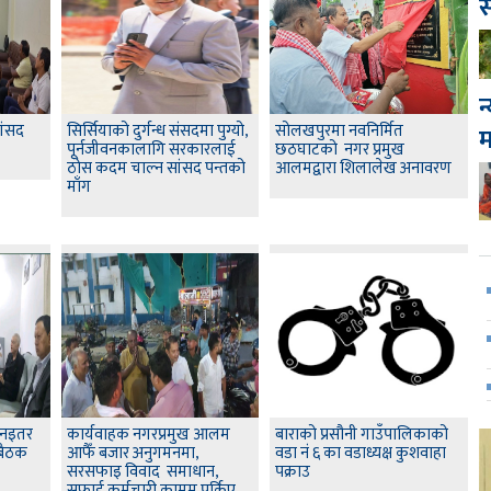
स
न
सांसद
सिर्सियाको दुर्गन्ध संसदमा पुग्यो,
सोलखपुरमा नवनिर्मित
पूर्नजीवनकालागि सरकारलाई
छठघाटको नगर प्रमुख
ठोस कदम चाल्न सांसद पन्तको
आलमद्वारा शिलालेख अनावरण
माँग
ापनइतर
कार्यवाहक नगरप्रमुख आलम
बाराको प्रसौनी गाउँपालिकाको
बैठक
आफैँ बजार अनुगमनमा,
वडा नं ६ का वडाध्यक्ष कुशवाहा
सरसफाइ विवाद समाधान,
पक्राउ
सफाई कर्मचारी कामम पर्किए