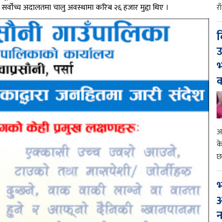
र
। सर्वोच्च अदालतमा चालु अवस्थामा करिब २६ हजार मुद्दा थिए ।
द
उ
भ
क
आ
क
छ
भ
आ
न