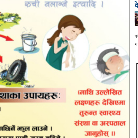
द
प
ग