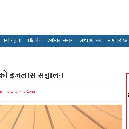
तस्वीर कुना
दृष्टिकोण
ईसीमाना सम्वाद
आधा आकाश
सीमापारी/अन्तर
लतको इजलास सञ्चालन
634 पटक पढिएको