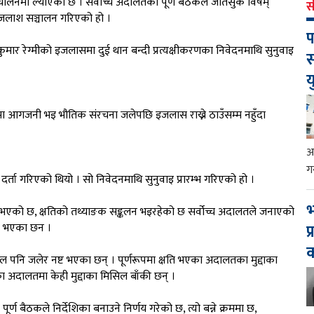
चालनमा ल्याएको छ । सर्वोच्च अदालतको पूर्ण बैठकले जतिसुकै विषम्
स
इजलाश सञ्चालन गरिएको हो ।
प
र रेग्मीको इजलासमा दुई थान बन्दी प्रत्यक्षीकरणका निवेदनमाथि सुनुवाइ
स
य
तमा आगजनी भइ भौतिक संरचना जलेपछि इजलास राख्ने ठाउँसम्म नहुँदा
आ
ग
 दर्ता गरिएको थियो । सो निवेदनमाथि सुनुवाइ प्रारम्भ गरिएको हो ।
भ
ति भएको छ, क्षतिको तथ्याङक सङ्कलन भइरहेको छ सर्वोच्च अदालतले जनाएको
प
षति भएका छन ।
ल पनि जलेर नष्ट भएका छन् । पूर्णरूपमा क्षति भएका अदालतका मुद्दाका
ा अदालतमा केही मुद्दाका मिसिल बाँकी छन् ।
ण बैठकले निर्देशिका बनाउने निर्णय गरेको छ, त्यो बन्ने क्रममा छ,