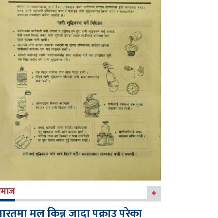
माज
ारतमा मल किन्न जादा पक्राउ परेका