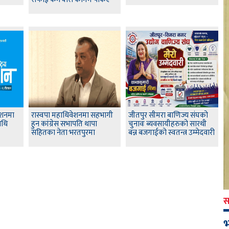
ेशनमा
रास्वपा महाधिवेशनमा सहभागी
जीतपुर सीमरा बाणिज्य संघको
िधि
हुन कांग्रेस सभापति थापा
चुनावः ब्यवसायीहरुको सारथी
सहितका नेता भरतपुरमा
बन्न बजगाईको स्वतन्त्र उम्मेदवारी
स
भ