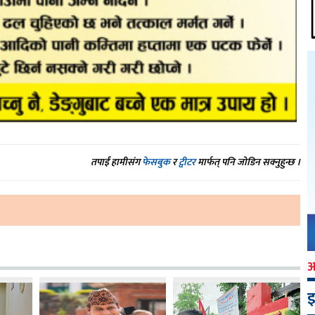
तपाईं हामीसंग
फेसबुक
र
ट्वीटर
मार्फत् पनि जोडिन सक्नुहुन्छ ।
इ