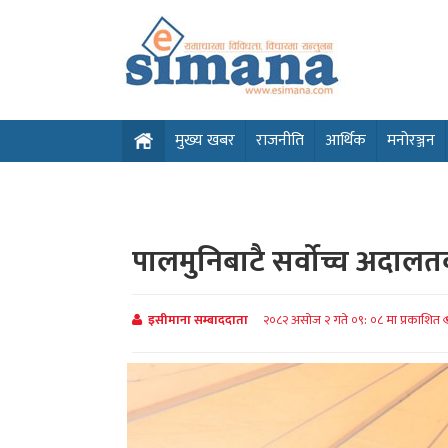
मुख्य खबर
राजनीति
आर्थिक
मनोरञ्जन
पालमुनिबाटै सर्वोच्च अदा
इसीमाना सम्बाददाता
२०८२ असोज २ गते ०९: ०८ मा प्रकाशित