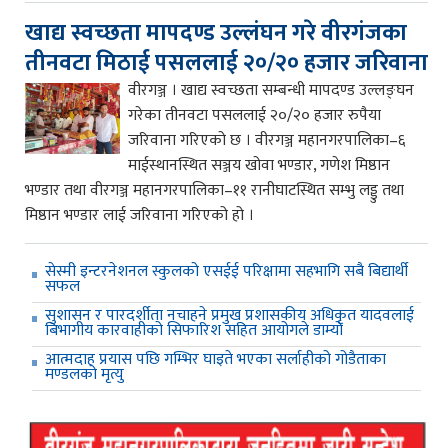
खाद्य स्वच्छता मापदण्ड उल्लंघन गरे वीरगंजका
तीनवटा मिठाई पसललाई २०/२० हजार जरिवाना
वीरगञ्ज । खाद्य स्वच्छता सम्बन्धी मापदण्ड उल्लङ्घन
गरेका तीनवटा पसललाई २०/२० हजार रुपैया
जरिवाना गरिएको छ । वीरगञ्ज महानगरपालिका–६
माईस्थानस्थित सञ्जय खोवा भण्डार, गणेश मिष्ठान
भण्डार तथा वीरगञ्ज महानगरपालिका–११ रानीघाटस्थित सम्भु लड्डु तथा
मिष्ठान भण्डार लाई जरिवाना गरिएको हो ।
सेस्मी इन्टरनेशनल स्कुलको एसईई परिक्षामा सहभागि सबै बिद्यार्थी
सफल
सुशासन र पारदर्शीता नचाहने प्रमुख प्रशासकीय अधिकृत यादवलाई
बिभागीय कारवाहीको सिफारिश सहित आयोगले डाम्यो
आत्मदाह प्रयास पछि गम्भिर घाइते भएका सर्लाहीको गोडैताका
मण्डलको मृत्यु