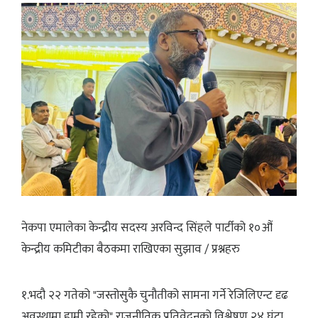
नेकपा एमालेका केन्द्रीय सदस्य अरविन्द सिंहले पार्टीको १०औं
केन्द्रीय कमिटीका बैठकमा राखिएका सुझाव / प्रश्नहरु
१.भदौ २२ गतेको "जस्तोसुकै चुनौतीको सामना गर्ने रेजिलिएन्ट दृढ
अवस्थामा हामी रहेको" राजनीतिक प्रतिवेदनको विश्लेषण २४ घंटा