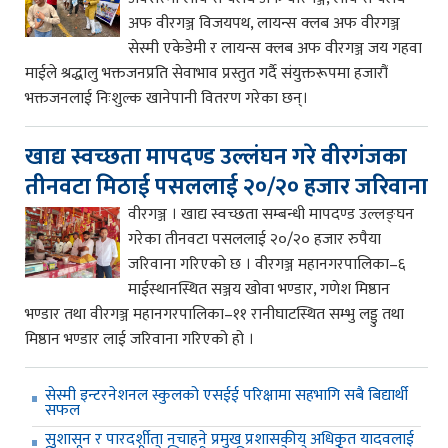
अफ वीरगञ्ज विजयपथ, लायन्स क्लब अफ वीरगञ्ज
सेस्मी एकेडेमी र लायन्स क्लब अफ वीरगञ्ज जय गहवा
माईले श्रद्धालु भक्तजनप्रति सेवाभाव प्रस्तुत गर्दै संयुक्तरूपमा हजारौं
भक्तजनलाई निःशुल्क खानेपानी वितरण गरेका छन्।
खाद्य स्वच्छता मापदण्ड उल्लंघन गरे वीरगंजका
तीनवटा मिठाई पसललाई २०/२० हजार जरिवाना
वीरगञ्ज । खाद्य स्वच्छता सम्बन्धी मापदण्ड उल्लङ्घन
गरेका तीनवटा पसललाई २०/२० हजार रुपैया
जरिवाना गरिएको छ । वीरगञ्ज महानगरपालिका–६
माईस्थानस्थित सञ्जय खोवा भण्डार, गणेश मिष्ठान
भण्डार तथा वीरगञ्ज महानगरपालिका–११ रानीघाटस्थित सम्भु लड्डु तथा
मिष्ठान भण्डार लाई जरिवाना गरिएको हो ।
सेस्मी इन्टरनेशनल स्कुलको एसईई परिक्षामा सहभागि सबै बिद्यार्थी
सफल
सुशासन र पारदर्शीता नचाहने प्रमुख प्रशासकीय अधिकृत यादवलाई