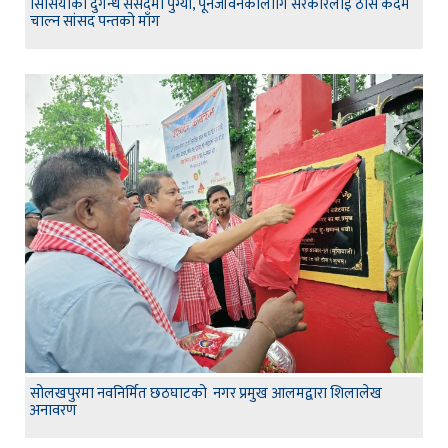
सिर्सियाको दुर्गन्ध संसदमा पुग्यो, पूर्नजीवनकालागि सरकारलाई ठोस कदम
चाल्न सांसद पन्तको माँग
सोलखपुरमा नवनिर्मित छठघाटको नगर प्रमुख आलमद्वारा शिलालेख
अनावरण