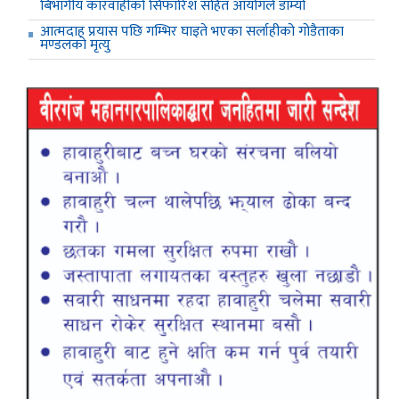
बिभागीय कारवाहीको सिफारिश सहित आयोगले डाम्यो
आत्मदाह प्रयास पछि गम्भिर घाइते भएका सर्लाहीको गोडैताका
मण्डलको मृत्यु