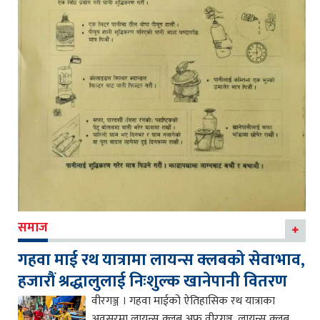
समाज
गहवा माई रथ यात्रामा लायन्स क्लबको सेवाभाव,
हजारौं श्रद्धालुलाई निःशुल्क खानेपानी वितरण
वीरगञ्ज । गहवा माईको ऐतिहासिक रथ यात्राका
अवसरमा लायन्स क्लब अफ वीरगञ्ज, लायन्स क्लब