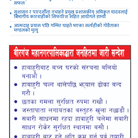
सफल
सुशासन र पारदर्शीता नचाहने प्रमुख प्रशासकीय अधिकृत यादवलाई
बिभागीय कारवाहीको सिफारिश सहित आयोगले डाम्यो
आत्मदाह प्रयास पछि गम्भिर घाइते भएका सर्लाहीको गोडैताका
मण्डलको मृत्यु