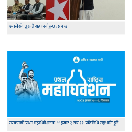
एमालेसँग तुरुन्तै सहकार्य हुन्छ : प्रचण्ड
रास्वपाको प्रथम महाधिवेशनमा ४ हजार २ सय ११ प्रतिनिधि सहभागि हुने