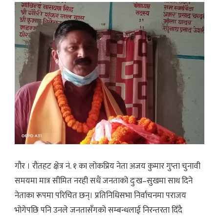
गौर । रौतहट क्षेत्र नं. १ का लोकप्रिय नेता अजय कुमार गुप्ता चुनावी
समयमा मात्र सीमित नरही सधैं जनताको दुःख–सुखमा साथ दिने
नेताका रूपमा परिचित छन्। प्रतिनिधिसभा निर्वाचनमा पराजय
भोगेपछि पनि उनले जनतासँगको सम्बन्धलाई निरन्तरता दिँदै