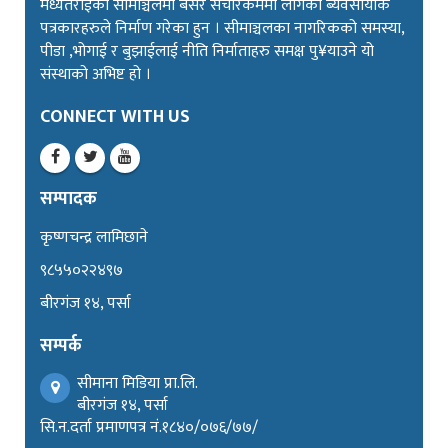
मध्यतराईको सीमाञ्चलमा बसेर संचारकर्ममा लागेका ब्यवसायीक
पत्रकारहरुले निर्माण गरेका हुन । सीमाञ्चलका नागरिकको समस्या,
पीडा ,भोगाई र बुझाईलाई नीति निर्माताहरु समक्ष पु¥याउने यो
संस्थाको अभिष्ट हो ।
CONNECT WITH US
सम्पादक
कृष्णचन्द्र लामिछाने
९८५५०२२४९७
बीरगंज १४, पर्सा
सम्पर्क
सीमाना मिडिया प्रा.लि.
बीरगंज १४, पर्सा
सि.न.दर्ता प्रमाणपत्र नं.१८४०/०७६/७७/