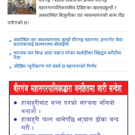
वीरगञ्ज । सडक विस्तारका क्रममा वीरगञ्ज
महानगरपालिकामभित्र देखिएका खाल्डाखुल्डी र
अव्यवस्थित बिजुलीका तार व्यवस्थापनको काम तीव्र
पारिएको छ।
व्यवस्थित तार व्यवस्थापनमा जुट्यो वीरगञ्ज महानगर, इन्टरनेट सेवा
प्रदायकलाई छलफलमा बोलाइयो
भारतमा मल किन्न जादा पक्राउ परेका सर्लाहीका सिंहद्वय धरौटीमा
रिहा
जाेखिम न्यूनीकरण गर्न यस्ताे छ महानगरकाे निर्णय