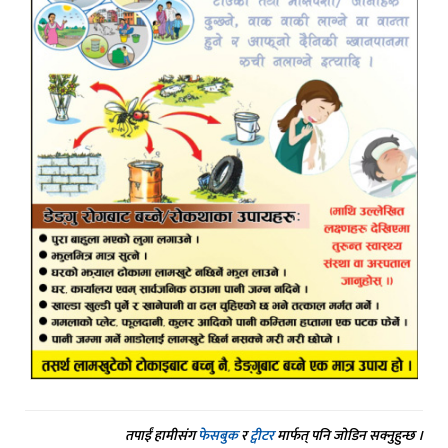
तपाईं हामीसंग
फेसबुक
र
ट्वीटर
मार्फत् पनि जोडिन सक्नुहुन्छ ।