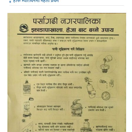
हाफ म्याराथनमा महतो प्रथम