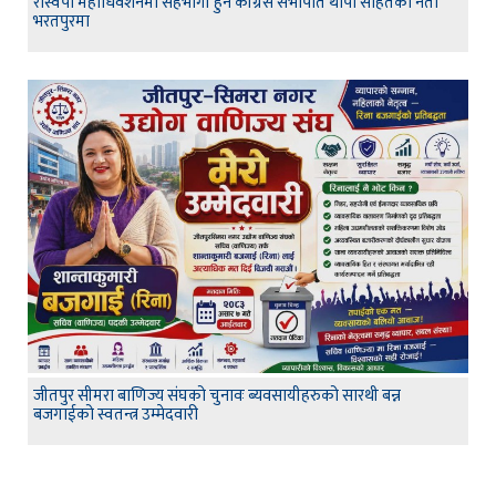
रास्वपा महाधिवेशनमा सहभागी हुन कांग्रेस सभापति थापा सहितका नेता
भरतपुरमा
जीतपुर सीमरा बाणिज्य संघको चुनावः ब्यवसायीहरुको सारथी बन्न
बजगाईको स्वतन्त्र उम्मेदवारी