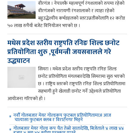
वीरगंज । नेपालकै महत्वपूर्ण रंगशलाको रुपमा रहेको
वीरगंजको नारायणी रंगशालाको र त्याहा रहेको
बहुउद्धेश्यीय कर्भडहलको स्तरउन्नतीकोलागि १२ करोड
५० लाख रुपैयाँ बजेट विनियोजन भएको छ ।
मधेस प्रदेश स्तरीय राष्ट्रपति रनिङ शिल्ड छनोट
प्रतियोगिता शुरु ,पूर्वमन्त्री जयसवालले गरे
उद्धघाटन
सिमरा । मधेस प्रदेश स्तरीय राष्ट्रपति रनिङ शिल्ड
छनोट प्रतियोगिता मंगलबारदेखि सिमरामा सुरु भएको
छ । राष्ट्रिय स्तरको राष्ट्रपति रनिङ शिल्ड प्रतियोगितामा
सहभागी हुने खेलाडी छनोट गर्ने उद्देश्यले प्रतियोगिता
आयोजना गरिएको हो ।
नवौँ गोलबजार मेयर गोल्डकप फुटबल प्रतियोगितामाअ आज
चात्यासा फुटबल क्लब र विराटनगर भिड्ने
गोलबजार मेयर गोल्ड कप चैत तेस्रो सातादेखि, बिजेताले ४ लाख ४४
हजार ४ सय ४४ रुपैया पुरस्कार पाउने