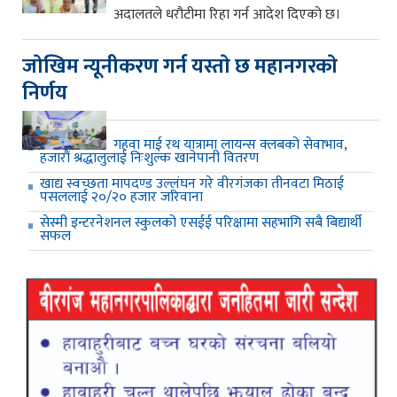
अदालतले धरौटीमा रिहा गर्न आदेश दिएको छ।
जाेखिम न्यूनीकरण गर्न यस्ताे छ महानगरकाे
निर्णय
गहवा माई रथ यात्रामा लायन्स क्लबको सेवाभाव,
हजारौं श्रद्धालुलाई निःशुल्क खानेपानी वितरण
खाद्य स्वच्छता मापदण्ड उल्लंघन गरे वीरगंजका तीनवटा मिठाई
पसललाई २०/२० हजार जरिवाना
सेस्मी इन्टरनेशनल स्कुलको एसईई परिक्षामा सहभागि सबै बिद्यार्थी
सफल