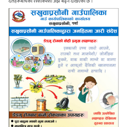
दलहरूबीचको रस्साकस्सी अझै बढ्ने देखिएको छ ।