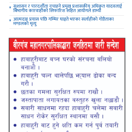
सुशासन र पारदर्शीता नचाहने प्रमुख प्रशासकीय अधिकृत यादवलाई
बिभागीय कारवाहीको सिफारिश सहित आयोगले डाम्यो
आत्मदाह प्रयास पछि गम्भिर घाइते भएका सर्लाहीको गोडैताका
मण्डलको मृत्यु