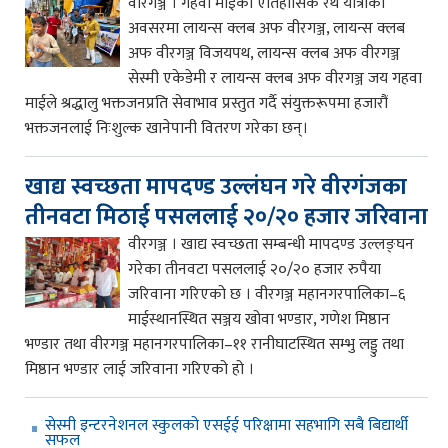
वीरगञ्ज । गहवा माईको ऐतिहासिक रथ यात्राका
अवसरमा लायन्स क्लब अफ वीरगञ्ज, लायन्स क्लब
अफ वीरगञ्ज विजयपथ, लायन्स क्लब अफ वीरगञ्ज
सेस्मी एकेडेमी र लायन्स क्लब अफ वीरगञ्ज जय गहवा
माईले श्रद्धालु भक्तजनप्रति सेवाभाव प्रस्तुत गर्दै संयुक्तरूपमा हजारौं
भक्तजनलाई निःशुल्क खानेपानी वितरण गरेका छन्।
खाद्य स्वच्छता मापदण्ड उल्लंघन गरे वीरगंजका
तीनवटा मिठाई पसललाई २०/२० हजार जरिवाना
वीरगञ्ज । खाद्य स्वच्छता सम्बन्धी मापदण्ड उल्लङ्घन
गरेका तीनवटा पसललाई २०/२० हजार रुपैया
जरिवाना गरिएको छ । वीरगञ्ज महानगरपालिका–६
माईस्थानस्थित सञ्जय खोवा भण्डार, गणेश मिष्ठान
भण्डार तथा वीरगञ्ज महानगरपालिका–११ रानीघाटस्थित सम्भु लड्डु तथा
मिष्ठान भण्डार लाई जरिवाना गरिएको हो ।
सेस्मी इन्टरनेशनल स्कुलको एसईई परिक्षामा सहभागि सबै बिद्यार्थी
सफल