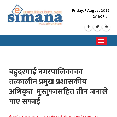
Friday, 7 August 2026,
2:11:09 am
Toggle
navigati
बहुदरमाई नगरपालिकाका
तत्कालीन प्रमुख प्रशासकीय
अधिकृत मुस्तुफासहित तीन जनाले
पाए सफाई
इसीमाना सम्वाददाता
२०८३ जेठ १ गते ०५: १३ मा प्रकाशित
310