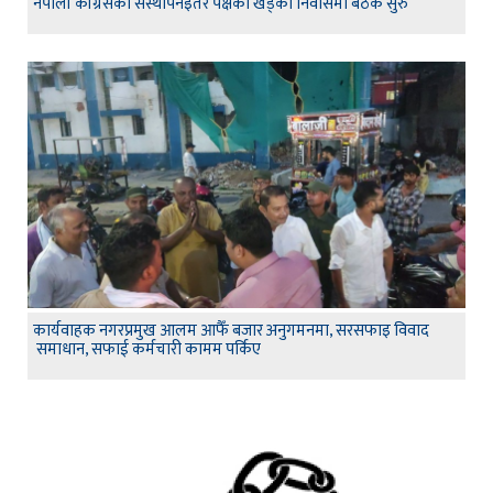
नेपाली कांग्रेसको संस्थापनइतर पक्षको खड्का निवासमा बैठक सुरु
कार्यवाहक नगरप्रमुख आलम आफैँ बजार अनुगमनमा, सरसफाइ विवाद
समाधान, सफाई कर्मचारी कामम पर्किए