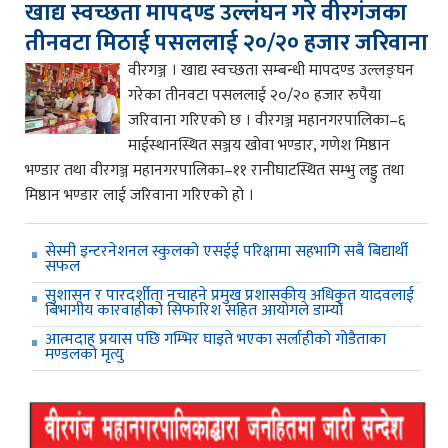
खाद्य स्वच्छता मापदण्ड उल्लंघन गरे वीरगंजका
तीनवटा मिठाई पसललाई २०/२० हजार जरिवाना
वीरगञ्ज । खाद्य स्वच्छता सम्बन्धी मापदण्ड उल्लङ्घन
गरेका तीनवटा पसललाई २०/२० हजार रुपैया
जरिवाना गरिएको छ । वीरगञ्ज महानगरपालिका–६
माईस्थानस्थित सञ्जय खोवा भण्डार, गणेश मिष्ठान
भण्डार तथा वीरगञ्ज महानगरपालिका–११ रानीघाटस्थित सम्भु लड्डु तथा
मिष्ठान भण्डार लाई जरिवाना गरिएको हो ।
सेस्मी इन्टरनेशनल स्कुलको एसईई परिक्षामा सहभागि सबै बिद्यार्थी
सफल
सुशासन र पारदर्शीता नचाहने प्रमुख प्रशासकीय अधिकृत यादवलाई
बिभागीय कारवाहीको सिफारिश सहित आयोगले डाम्यो
आत्मदाह प्रयास पछि गम्भिर घाइते भएका सर्लाहीको गोडैताका
मण्डलको मृत्यु