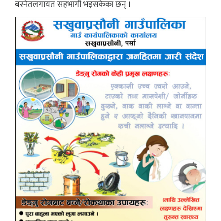
बस्नेतलगायत सहभागी भइसकेका छन् ।