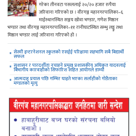
गरेका तीनवटा पसललाई २०/२० हजार रुपैया
जरिवाना गरिएको छ । वीरगञ्ज महानगरपालिका–६
माईस्थानस्थित सञ्जय खोवा भण्डार, गणेश मिष्ठान
भण्डार तथा वीरगञ्ज महानगरपालिका–११ रानीघाटस्थित सम्भु लड्डु तथा
मिष्ठान भण्डार लाई जरिवाना गरिएको हो ।
सेस्मी इन्टरनेशनल स्कुलको एसईई परिक्षामा सहभागि सबै बिद्यार्थी
सफल
सुशासन र पारदर्शीता नचाहने प्रमुख प्रशासकीय अधिकृत यादवलाई
बिभागीय कारवाहीको सिफारिश सहित आयोगले डाम्यो
आत्मदाह प्रयास पछि गम्भिर घाइते भएका सर्लाहीको गोडैताका
मण्डलको मृत्यु