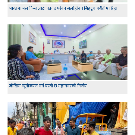
भारतमा मल किन्न जादा पक्राउ परेका सर्लाहीका सिंहद्वय धरौटीमा रिहा
जाेखिम न्यूनीकरण गर्न यस्ताे छ महानगरकाे निर्णय