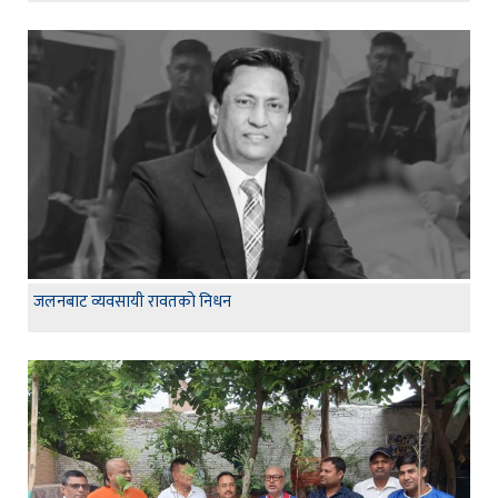
जलनबाट व्यवसायी रावतको निधन