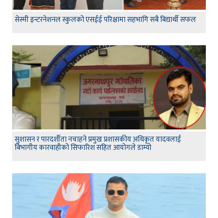
सेस्मी इन्टरनेशनल स्कुलको एसईई परिक्षामा सहभागि सबै बिद्यार्थी सफल
सुशासन र पारदर्शीता नचाहने प्रमुख प्रशासकीय अधिकृत यादवलाई
बिभागीय कारवाहीको सिफारिश सहित आयोगले डाम्यो