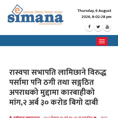
Thursday, 6 August
2026, 8:02:30 pm
Toggle
navigati
रास्वपा सभापति लामिछाने विरुद्ध
पर्सामा पनि ठगी तथा सङ्गठित
अपराधको मुद्दामा कारबाहीको
मांग,२ अर्ब ३० करोड बिगो दाबी
इसीमाना सम्वाददाता
२०८२ बैशाख १४ गते १५: १० मा प्रकाशित
1612