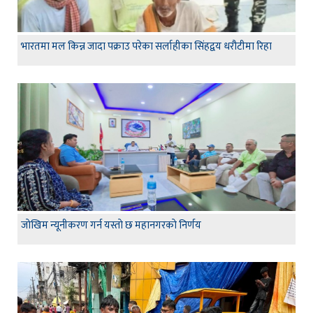
भारतमा मल किन्न जादा पक्राउ परेका सर्लाहीका सिंहद्वय धरौटीमा रिहा
जाेखिम न्यूनीकरण गर्न यस्ताे छ महानगरकाे निर्णय