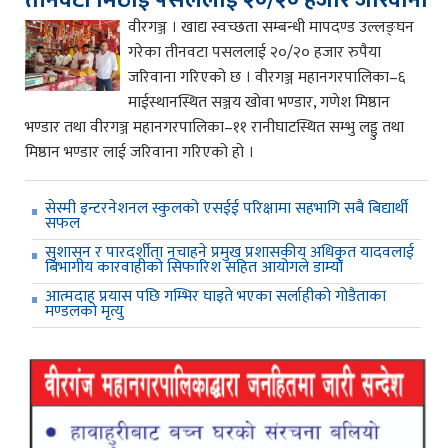
वीरगञ्ज । खाद्य स्वच्छता सम्बन्धी मापदण्ड उल्लङ्घन
गरेका तीनवटा पसललाई २०/२० हजार रुपैया
जरिवाना गरिएको छ । वीरगञ्ज महानगरपालिका–६
माईस्थानस्थित सञ्जय खोवा भण्डार, गणेश मिष्ठान
भण्डार तथा वीरगञ्ज महानगरपालिका–११ रानीघाटस्थित सम्भु लड्डु तथा
मिष्ठान भण्डार लाई जरिवाना गरिएको हो ।
सेस्मी इन्टरनेशनल स्कुलको एसईई परिक्षामा सहभागि सबै बिद्यार्थी
सफल
सुशासन र पारदर्शीता नचाहने प्रमुख प्रशासकीय अधिकृत यादवलाई
बिभागीय कारवाहीको सिफारिश सहित आयोगले डाम्यो
आत्मदाह प्रयास पछि गम्भिर घाइते भएका सर्लाहीको गोडैताका
मण्डलको मृत्यु