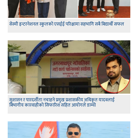
सेस्मी इन्टरनेशनल स्कुलको एसईई परिक्षामा सहभागि सबै बिद्यार्थी सफल
सुशासन र पारदर्शीता नचाहने प्रमुख प्रशासकीय अधिकृत यादवलाई
बिभागीय कारवाहीको सिफारिश सहित आयोगले डाम्यो