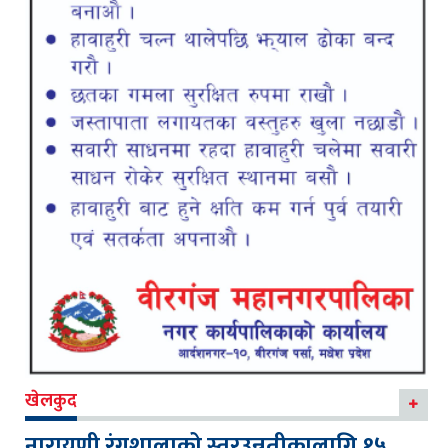
खेलकुद
नारायणी रंगशालाको स्तरउन्नतीकालागि १५