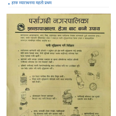
हाफ म्याराथनमा महतो प्रथम