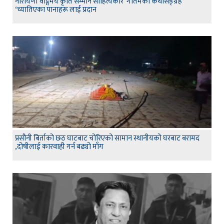
नारायणी वाङ्गमय कृति सम्मान साहित्यकार गौतमको कथासङ्ग्रह
‘च्यातिएका पानाहरू लाई प्रदान
प्रसौनी बिर्ताको छठ घाटबाट चोरिएको सामान स्थानीयको घरबाट बरामद
,दोषीलाई कारवाही गर्न बढ्यो माँग