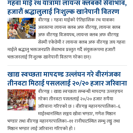
गहवा माई रथ यात्रामा लायन्स क्लबको सेवाभाव,
हजारौं श्रद्धालुलाई निःशुल्क खानेपानी वितरण
वीरगञ्ज । गहवा माईको ऐतिहासिक रथ यात्राका
अवसरमा लायन्स क्लब अफ वीरगञ्ज, लायन्स क्लब
अफ वीरगञ्ज विजयपथ, लायन्स क्लब अफ वीरगञ्ज
सेस्मी एकेडेमी र लायन्स क्लब अफ वीरगञ्ज जय गहवा
माईले श्रद्धालु भक्तजनप्रति सेवाभाव प्रस्तुत गर्दै संयुक्तरूपमा हजारौं
भक्तजनलाई निःशुल्क खानेपानी वितरण गरेका छन्।
खाद्य स्वच्छता मापदण्ड उल्लंघन गरे वीरगंजका
तीनवटा मिठाई पसललाई २०/२० हजार जरिवाना
वीरगञ्ज । खाद्य स्वच्छता सम्बन्धी मापदण्ड उल्लङ्घन
गरेका तीनवटा पसललाई २०/२० हजार रुपैया
जरिवाना गरिएको छ । वीरगञ्ज महानगरपालिका–६
माईस्थानस्थित सञ्जय खोवा भण्डार, गणेश मिष्ठान
भण्डार तथा वीरगञ्ज महानगरपालिका–११ रानीघाटस्थित सम्भु लड्डु तथा
मिष्ठान भण्डार लाई जरिवाना गरिएको हो ।