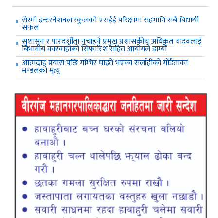
सेस्मी इन्टरनेशनल स्कुलको एसईई परिक्षामा सहभागि सबै बिद्यार्थी
सफल
सुशासन र पारदर्शीता नचाहने प्रमुख प्रशासकीय अधिकृत यादवलाई
बिभागीय कारवाहीको सिफारिश सहित आयोगले डाम्यो
आत्मदाह प्रयास पछि गम्भिर घाइते भएका सर्लाहीको गोडैताका
मण्डलको मृत्यु