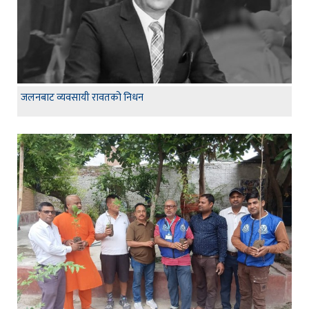
जलनबाट व्यवसायी रावतको निधन