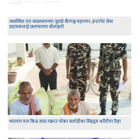
व्यवस्थित तार व्यवस्थापनमा जुट्यो वीरगञ्ज महानगर, इन्टरनेट सेवा
प्रदायकलाई छलफलमा बोलाइयो
भारतमा मल किन्न जादा पक्राउ परेका सर्लाहीका सिंहद्वय धरौटीमा रिहा