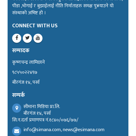
पीडा ,भोगाई र बुझाईलाई नीति निर्माताहरु समक्ष पु¥याउने यो
संस्थाको अभिष्ट हो ।
CONNECT WITH US
सम्पादक
कृष्णचन्द्र लामिछाने
९८५५०२२४९७
बीरगंज १४, पर्सा
सम्पर्क
सीमाना मिडिया प्रा.लि.
बीरगंज १४, पर्सा
सि.न.दर्ता प्रमाणपत्र नं.१८४०/०७६/७७/
info@simana.com, news@esimana.com