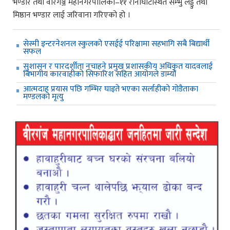
भण्डार तथा वीरगञ्ज महानगरपालिका–११ रानीघाटस्थित सम्भु लड्डु तथा
मिष्ठान भण्डार लाई जरिवाना गरिएको हो ।
सेस्मी इन्टरनेशनल स्कुलको एसईई परिक्षामा सहभागि सबै बिद्यार्थी
सफल
सुशासन र पारदर्शीता नचाहने प्रमुख प्रशासकीय अधिकृत यादवलाई
बिभागीय कारवाहीको सिफारिश सहित आयोगले डाम्यो
आत्मदाह प्रयास पछि गम्भिर घाइते भएका सर्लाहीको गोडैताका
मण्डलको मृत्यु