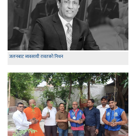
जलनबाट व्यवसायी रावतको निधन